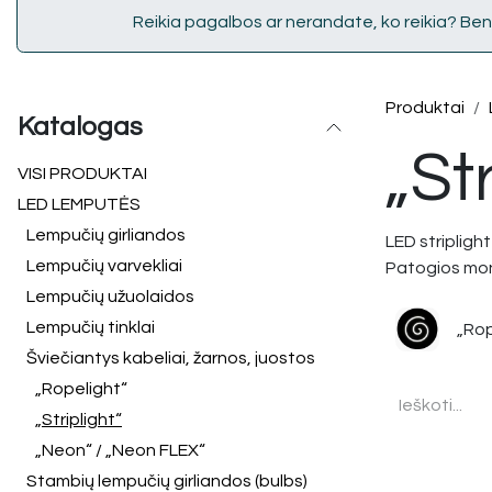
Reikia pagalbos ar nerandate, ko reikia? Ben
Produktai
Katalogas
„St
VISI PRODUKT​AI
LED LEMPUTĖS
Lempučių girliandos
LED stripligh
Lempučių varvekliai
Patogios montu
Lempučių užuolaidos
Lempučių tinklai
„Rop
Šviečiantys kabeliai, žarnos, juostos
„Ropelight“
„Striplight“
„Neon“ / „Neon FLEX“
Stambių lempučių girliandos (bulbs)