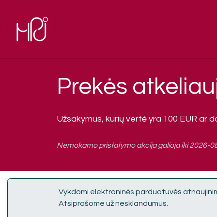
Skip to Content
El. parduotuvė
Pagrindinis
Prekės atkeliau
Užsakymus, kurių vertė yra 100 EUR ar 
Nemokamo pristatymo akcija galioja iki 2026-08
Vykdomi elektroninės parduotuvės atnaujini
Atsiprašome už nesklandumus.