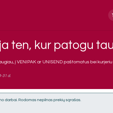
Apie mus
Paslaugos, galerija
Kontakt
ja ten, kur patogu tau
daugiau, į VENIPAK ar UNISEND paštomatus bei kurjeriu
-31 d.
mo darbai. Rodomas nepilnas prekių sąrašas.