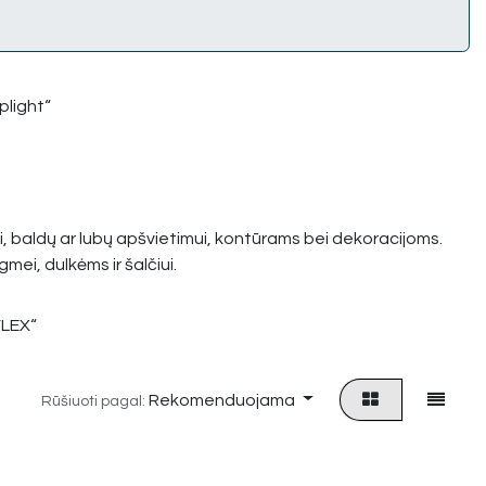
iplight“
i, baldų ar lubų apšvietimui, kontūrams bei dekoracijoms.
mei, dulkėms ir šalčiui.
FLEX“
Rekomenduojama
Rūšiuoti pagal: