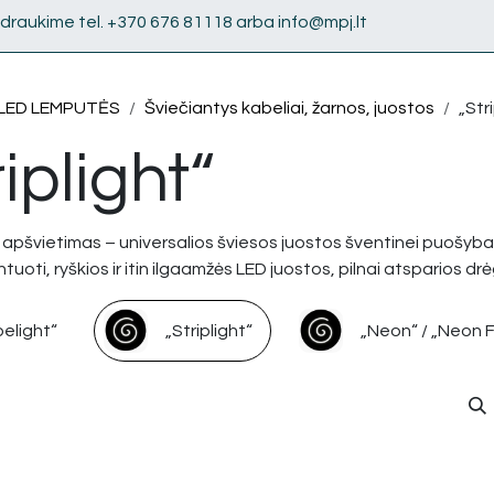
draukime tel. +370 676 81118 arba info@mpj.lt
LED LEMPUTĖS
Šviečiantys kabeliai, žarnos, juostos
„Str
riplight“
t apšvietimas – universalios šviesos juostos šventinei puošyba
oti, ryškios ir itin ilgaamžės LED juostos, pilnai atsparios drėg
elight“
„Striplight“
„Neon“ / „Neon 