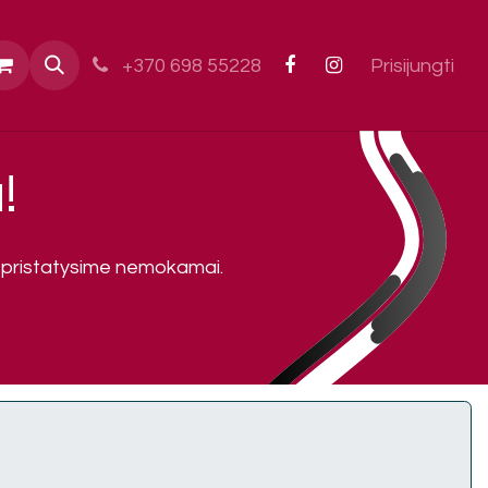
ai
+370 698 55228
Prisijungti
!
 pristatysime nemokamai.