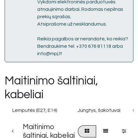
Vykdomi elektroninės parduotuvės
atnaujinimo darbai. Rodomas nepilnas
prekių sąrašas.
Atsiprašome už nesklandumus.
Reikia pagalbos ar nerandate, ko reikia?
Bendraukime tel. +370 676 81118 arba
info@mpj.lt
Maitinimo šaltiniai,
kabeliai
Lemputės (E27, E14)
Jungtys, šakotuvai
Maitinimo
šaltiniai, kabeliai