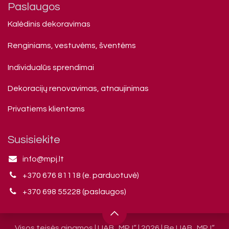
Paslaugos
Kalėdinis dekoravimas
Renginiams, vestuvėms, šventėms
Individualūs sprendimai
Dekoracijų renovavimas, atnaujinimas
Privatiems klienta​ms
Susisiekite
info@mpj.lt
+370 676 81118 (e. parduotuvė)
+370 698 55228 (paslaugos)
Visos teisės ginamos | UAB „MPJ“ | 2026 | Be UAB „MPJ“