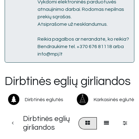
Vykdomi elektroninės parduotuvės
atnaujinimo darbai. Rodomas nepilnas
prekių sąrašas.
Atsiprašome už nesklandumus.
Reikia pagalbos ar nerandate, ko reikia?
Bendraukime tel. +370 676 81118 arba
info@mpj.lt
Dirbtinės eglių girliandos
Dirbtinės eglutės
Karkasinės eglutės
Dirbtinės eglių
girliandos