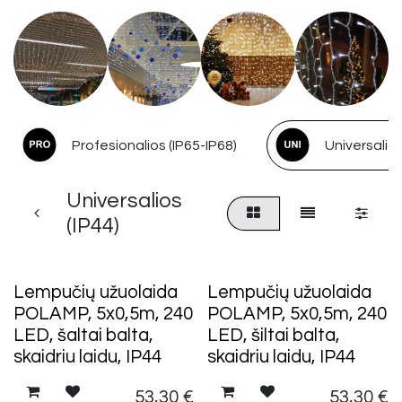
Profesionalios (IP65-IP68)
Universalios
Universalios
(IP44)
Lempučių užuolaida
Lempučių užuolaida
POLAMP, 5x0,5m, 240
POLAMP, 5x0,5m, 240
LED, šaltai balta,
LED, šiltai balta,
skaidriu laidu, IP44
skaidriu laidu, IP44
53,30
€
53,30
€