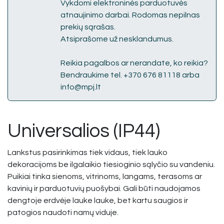
Vykdomi elektroninės parduotuvės
atnaujinimo darbai. Rodomas nepilnas
prekių sąrašas.
Atsiprašome už nesklandumus.
Reikia pagalbos ar nerandate, ko reikia?
Bendraukime tel. +370 676 81118 arba
info@mpj.lt
Universalios (IP44)
Lankstus pasirinkimas tiek vidaus, tiek lauko
dekoracijoms be ilgalaikio tiesioginio sąlyčio su vandeniu.
Puikiai tinka sienoms, vitrinoms, langams, terasoms ar
kavinių ir parduotuvių puošybai. Gali būti naudojamos
dengtoje erdvėje lauke lauke, bet kartu saugios ir
patogios naudoti namų viduje.