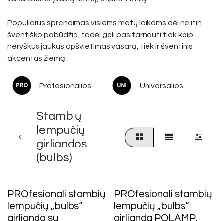
Populiarus sprendimas visiems metų laikams dėl ne itin
šventiško pobūdžio, todėl gali pasitarnauti tiek kaip
neryškus jaukus apšvietimas vasarą, tiek ir šventinis
akcentas žiemą.
Profesionalios
Universalios
Stambių
lempučių
girliandos
(bulbs)
PROfesionali stambių
PROfesionali stambių
lempučių „bulbs“
lempučių „bulbs“
girlianda su
girlianda POLAMP,