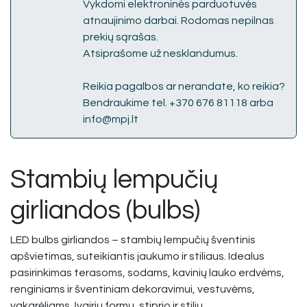
Vykdomi elektroninės parduotuvės
atnaujinimo darbai. Rodomas nepilnas
prekių sąrašas.
Atsiprašome už nesklandumus.
Reikia pagalbos ar nerandate, ko reikia?
Bendraukime tel. +370 676 81118 arba
info@mpj.lt
Stambių lempučių
girliandos (bulbs)
LED bulbs girliandos – stambių lempučių šventinis
apšvietimas, suteikiantis jaukumo ir stiliaus. Idealus
pasirinkimas terasoms, sodams, kavinių lauko erdvėms,
renginiams ir šventiniam dekoravimui, vestuvėms,
vakarėliams. Įvairių formų, stiprio ir stilių.