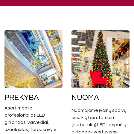
PREKYBA
NUOMA
Asortimente
Nuomojame įvairių spalvų
profesionalios LED
smulkių bei stambių
girliandos: varvekliai,
(burbuliukų) LED lempučių
užuolaidos, tarpusavyje
girliandas vestuvėms,