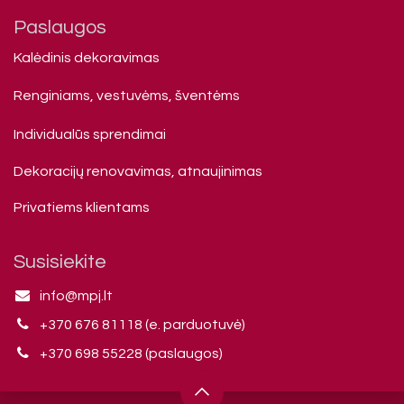
Paslaugos
Kalėdinis dekoravimas
Renginiams, vestuvėms, šventėms
Individualūs sprendimai
Dekoracijų renovavimas, atnaujinimas
Privatiems klienta​ms
Susisiekite
info@mpj.lt
+370 676 81118 (e. parduotuvė)
+370 698 55228 (paslaugos)