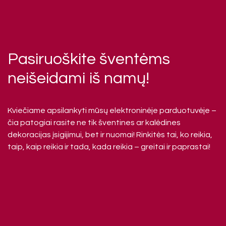
Pasiruoškite šventėms
neišeidami iš namų!
Kviečiame apsilankyti mūsų elektroninėje parduotuvėje –
čia patogiai rasite ne tik šventines ar kalėdines
dekoracijas įsigijimui, bet ir nuomai! Rinkitės tai, ko reikia,
taip, kaip reikia ir tada, kada reikia – greitai ir paprastai!