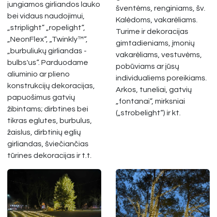
jungiamos girliandos lauko
šventėms, renginiams, šv.
bei vidaus naudojimui,
Kalėdoms, vakarėliams.
„striplight“ „ropelight“,
Turime ir dekoracijas
„NeonFlex“, „Twinkly™“,
gimtadieniams, įmonių
„burbuliukų girliandas -
vakarėliams, vestuvėms,
bulbs'us“. Parduodame
pobūviams ar jūsų
aliuminio ar plieno
individualiems poreikiams.
konstrukcijų dekoracijas,
Arkos, tuneliai, gatvių
papuošimus gatvių
„fontanai“, mirksniai
žibintams; dirbtines bei
(„strobelight“) ir kt.
tikras eglutes, burbulus,
žaislus, dirbtinių eglių
girliandas, šviečiančias
tūrines dekoracijas ir t.t.