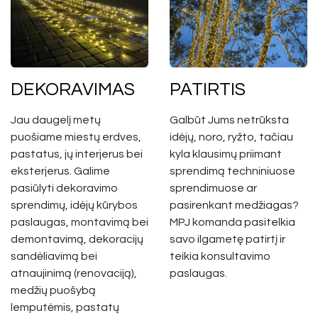
DEKORAVIMAS
PATIRTIS
Jau daugelį metų
Galbūt Jums netrūksta
puošiame miestų erdves,
idėjų, noro, ryžto, tačiau
pastatus, jų interjerus bei
kyla klausimų priimant
eksterjerus. Galime
sprendimą techniniuose
pasiūlyti dekoravimo
sprendimuose ar
sprendimų, idėjų kūrybos
pasirenkant medžiagas?
paslaugas, montavimą bei
MPJ komanda pasitelkia
demontavimą, dekoracijų
savo ilgametę patirtį ir
sandėliavimą bei
teikia konsultavimo
atnaujinimą (renovaciją),
paslaugas.
medžių puošybą
lemputėmis, pastatų