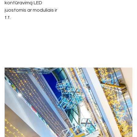
kontūravimą LED
juostomis ar moduliais ir
t.t.