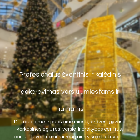
Profesionalus šventinis ir kalėdinis
dekoravimas verslui, miestams ir
namams
Dekoruojame ir puošiame miestų erdves, gyvas ir
karkasines eglutes, verslo ir prekybos centrus,
parduotuves, namus ir renginius visoje Lietuvoje –