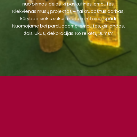
nuo pirmos idėjos iki paskutinės lemputės.
Kiekvienas mūsų projektas – tai kruopštus darbas,
kūryba ir siekis sukurti nepamirštamą įspūdį.
Nuomojame bei parduodame lemputes, girliandas,
žaisliukus, dekoracijas. Ko reikėtų Jums?