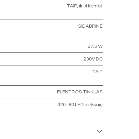
TAIP, iki 4 kompl.
SIDABRINĖ
27,6 W
230V DC
TAIP
ELEKTROS TINKLAS
320+80 LED mirksnių