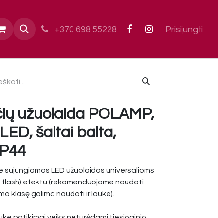
ai
+370 698 55228
Prisijungti
ių užuolaida POLAMP,
ED, šaltai balta,
 IP44
 sujungiamos LED užuolaidos universalioms
l. flash) efektu (rekomenduojame naudoti
o klasę galima naudoti ir lauke).
uke patikimai veiks neturėdami tiesioginio