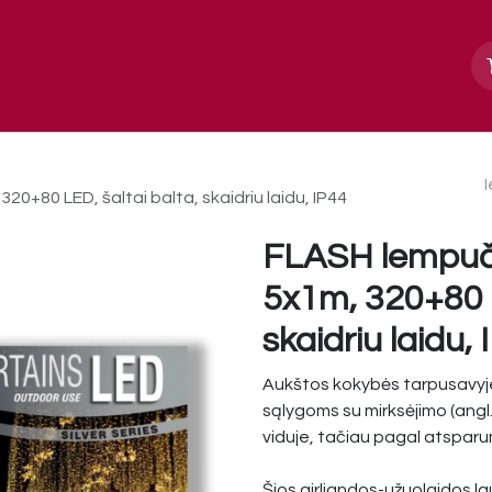
Apie mus
Paslaugos, galerija
Kontakt
+80 LED, šaltai balta, skaidriu laidu, IP44
FLASH lempuč
5x1m, 320+80 L
skaidriu laidu,
Aukštos kokybės tarpusavyje
sąlygoms su mirksėjimo (ang
viduje, tačiau pagal atsparum
Šios girliandos-užuolaidos la