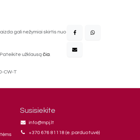
aizda gali nežymiai skirtis nuo
Pateikite užklausą
čia
.
,0-CW-T
Susisiekite
info@mpj.lt
+370 676 81118 (e. parduotuvė)
ntėms