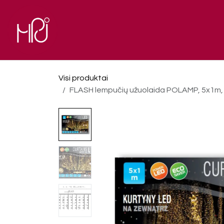
Skip to Content
El. parduotuvė
Pagrindinis
Visi produktai
FLASH lempučių užuolaida POLAMP, 5x1m, 320