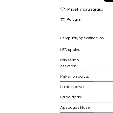
Pridėti į norų sąrašą
Palyginti
Lempučių specifikacijos
LED spalva:
Mirksėjimo
efektas:
Mirksnio spalva:
Laido spalva:
Laido tipas:
Apsaugos klasė: