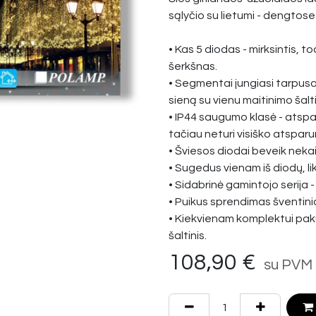
sąlyčio su lietumi - dengtos
• Kas 5 diodas - mirksintis, to
šerkšnas.
• Segmentai jungiasi tarpusa
sieną su vienu maitinimo šalti
• IP44 saugumo klasė - atspa
tačiau neturi visiško atsparu
• Šviesos diodai beveik nek
• Sugedus vienam iš diodų, lik
• Sidabrinė gamintojo serija -
• Puikus sprendimas šventinia
• Kiekvienam komplektui pa
šaltinis.
108,90
€
su PVM