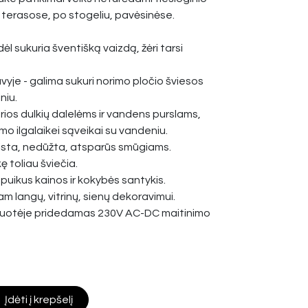
e terasose, po stogeliu, pavėsinėse.
dėl sukuria šventišką vaizdą, žėri tarsi
vyje - galima sukuri norimo pločio šviesos
niu.
rios dulkių dalelėms ir vandens purslams,
mo ilgalaikei sąveikai su vandeniu.
aista, nedūžta, atsparūs smūgiams.
ę toliau šviečia.
 puikus kainos ir kokybės santykis.
m langų, vitrinų, sienų dekoravimui.
kuotėje pridedamas 230V AC-DC maitinimo
Įdėti į krepšelį