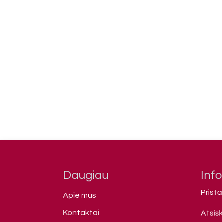
Daugiau
Inf
Prist
Apie mus
Kontaktai
Atsis