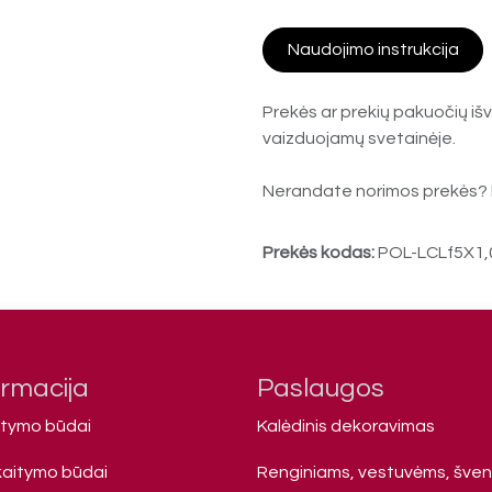
Naudojimo instrukcija
Prekės ar prekių pakuočių išv
vaizduojamų svetainėje.
Nerandate norimos prekės? 
Prekės kodas:
POL-LCLf5X1
ormacija
Paslaugos
atymo būdai
Kalėdinis dekoravimas
kaitymo būdai
Renginiams, vestuvėms, šve