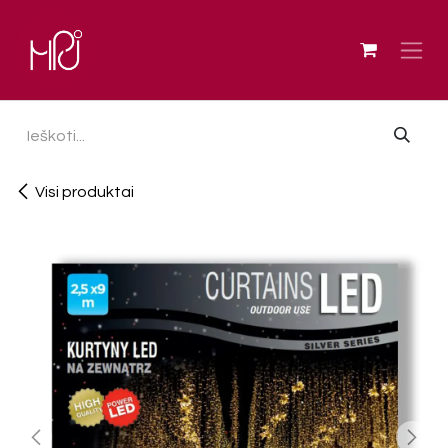
Skip to Content
Visi produktai