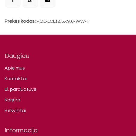
Prekės kodas:
POL-LCLf2,5X9,0-WW-T
Daugiau
Apie mus
Kontaktai
El. parduotuvė
Karjera
Rekvizitai
Informacija