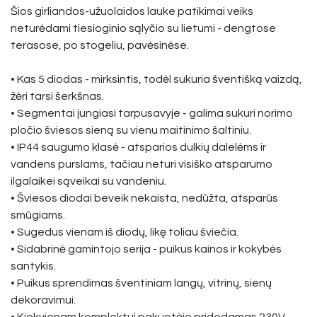
Šios girliandos-užuolaidos lauke patikimai veiks
neturėdami tiesioginio sąlyčio su lietumi - dengtose
terasose, po stogeliu, pavėsinėse.
• Kas 5 diodas - mirksintis, todėl sukuria šventišką vaizdą,
žėri tarsi šerkšnas.
• Segmentai jungiasi tarpusavyje - galima sukuri norimo
pločio šviesos sieną su vienu maitinimo šaltiniu.
• IP44 saugumo klasė - atsparios dulkių dalelėms ir
vandens purslams, tačiau neturi visiško atsparumo
ilgalaikei sąveikai su vandeniu.
• Šviesos diodai beveik nekaista, nedūžta, atsparūs
smūgiams.
• Sugedus vienam iš diodų, likę toliau šviečia.
• Sidabrinė gamintojo serija - puikus kainos ir kokybės
santykis.
• Puikus sprendimas šventiniam langų, vitrinų, sienų
dekoravimui.