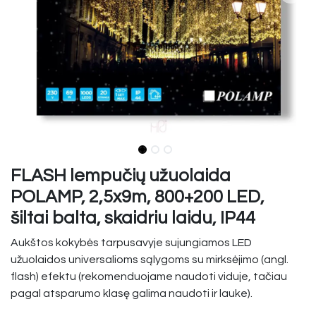
FLASH lempučių užuolaida
POLAMP, 2,5x9m, 800+200 LED,
šiltai balta, skaidriu laidu, IP44
Aukštos kokybės tarpusavyje sujungiamos LED
užuolaidos universalioms sąlygoms su mirksėjimo (angl.
flash) efektu (rekomenduojame naudoti viduje, tačiau
pagal atsparumo klasę galima naudoti ir lauke).