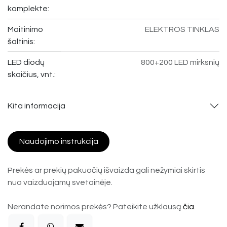
komplekte:
Maitinimo
ELEKTROS TINKLAS
šaltinis:
LED diodų
800+200 LED mirksnių
skaičius, vnt.:
Kita informacija
Naudojimo instrukcija
Prekės ar prekių pakuočių išvaizda gali nežymiai skirtis
nuo vaizduojamų svetainėje.
Nerandate norimos prekės? Pateikite užklausą
čia
.