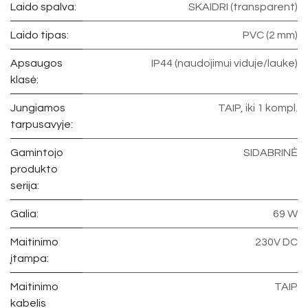
Laido spalva:
SKAIDRI (transparent)
Laido tipas:
PVC (2 mm)
Apsaugos
IP44 (naudojimui viduje/lauke)
klasė:
Jungiamos
TAIP, iki 1 kompl.
tarpusavyje:
Gamintojo
SIDABRINĖ
produkto
serija:
Galia:
69 W
Maitinimo
230V DC
įtampa:
Maitinimo
TAIP
kabelis