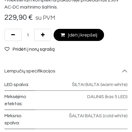
• Kiekvienam komplektui pakuotėje pridedamas 230V
AC-DC maitinimo šaltinis.
229,90
€
su PVM
Įdėti į krepšelį
Pridėti į norų sąrašą
Lempučių specifikacijos
LED spalva:
ŠILTAI BALTA (warm white)
Mirksėjimo
DALINIS (kas 5 LED)
efektas:
Mirksnio
ŠALTAI BALTAS (cold white)
spalva: