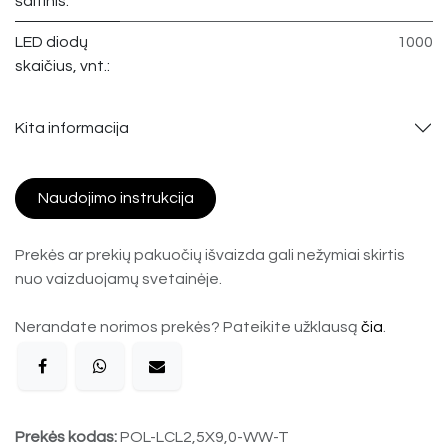
šaltinis:
LED diodų
1000
skaičius, vnt.:
Kita informacija
Naudojimo instrukcija
Prekės ar prekių pakuočių išvaizda gali nežymiai skirtis
nuo vaizduojamų svetainėje.
Nerandate norimos prekės? Pateikite užklausą
čia
.
Prekės kodas:
POL-LCL2,5X9,0-WW-T