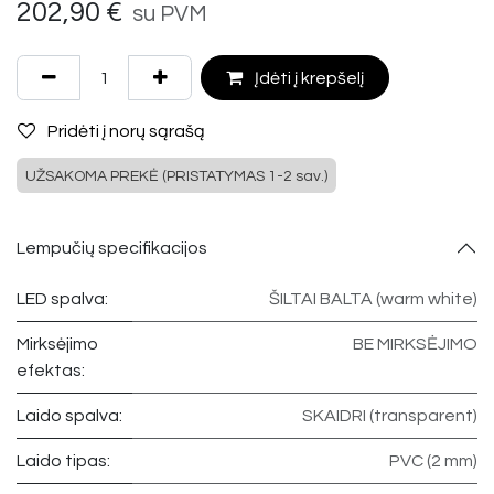
202,90
€
su PVM
Įdėti į krepšelį
Pridėti į norų sąrašą
UŽSAKOMA PREKĖ (PRISTATYMAS 1-2 sav.)
Lempučių specifikacijos
LED spalva:
ŠILTAI BALTA (warm white)
Mirksėjimo
BE MIRKSĖJIMO
efektas:
Laido spalva:
SKAIDRI (transparent)
Laido tipas:
PVC (2 mm)