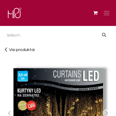
Skip to Content
Visi produktai