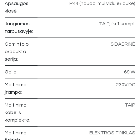
Apsaugos
IP44 (naudojimui viduje/lauke)
klasė:
Jungiamos
TAIP, iki 1 kompl.
tarpusavyje:
Gamintojo
SIDABRINĖ
produkto
serija:
Galia:
69 W
Maitinimo
230V DC
įtampa:
Maitinimo
TAIP
kabelis
komplekte:
Maitinimo
ELEKTROS TINKLAS