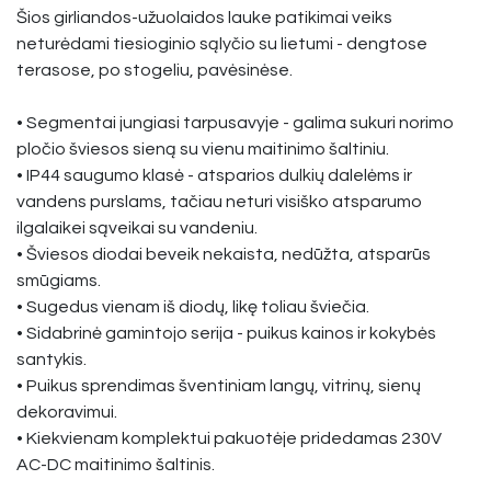
Šios girliandos-užuolaidos lauke patikimai veiks
neturėdami tiesioginio sąlyčio su lietumi - dengtose
terasose, po stogeliu, pavėsinėse.
• Segmentai jungiasi tarpusavyje - galima sukuri norimo
pločio šviesos sieną su vienu maitinimo šaltiniu.
• IP44 saugumo klasė - atsparios dulkių dalelėms ir
vandens purslams, tačiau neturi visiško atsparumo
ilgalaikei sąveikai su vandeniu.
• Šviesos diodai beveik nekaista, nedūžta, atsparūs
smūgiams.
• Sugedus vienam iš diodų, likę toliau šviečia.
• Sidabrinė gamintojo serija - puikus kainos ir kokybės
santykis.
• Puikus sprendimas šventiniam langų, vitrinų, sienų
dekoravimui.
• Kiekvienam komplektui pakuotėje pridedamas 230V
AC-DC maitinimo šaltinis.