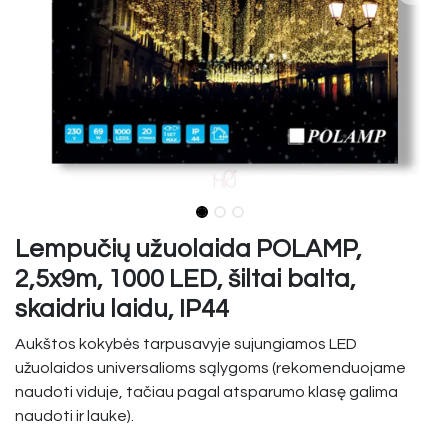
Lempučių užuolaida POLAMP,
2,5x9m, 1000 LED, šiltai balta,
skaidriu laidu, IP44
Aukštos kokybės tarpusavyje sujungiamos LED
užuolaidos universalioms sąlygoms (rekomenduojame
naudoti viduje, tačiau pagal atsparumo klasę galima
naudoti ir lauke).