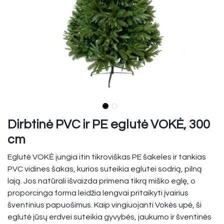
Dirbtinė PVC ir PE eglutė VOKĖ, 300
cm
Eglutė VOKĖ jungia itin tikroviškas PE šakeles ir tankias
PVC vidines šakas, kurios suteikia eglutei sodrią, pilną
lają. Jos natūrali išvaizda primena tikrą miško eglę, o
proporcinga forma leidžia lengvai pritaikyti įvairius
šventinius papuošimus. Kaip vingiuojanti Vokės upė, ši
eglutė jūsų erdvei suteikia gyvybės, jaukumo ir šventinės