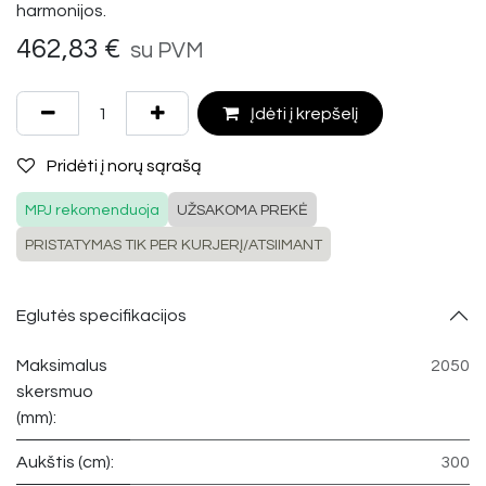
harmonijos.
462,83
€
su PVM
Įdėti į krepšelį
Pridėti į norų sąrašą
MPJ rekomenduoja
UŽSAKOMA PREKĖ
PRISTATYMAS TIK PER KURJERĮ/ATSIIMANT
Eglutės specifikacijos
Maksimalus
2050
skersmuo
(mm):
Aukštis (cm):
300