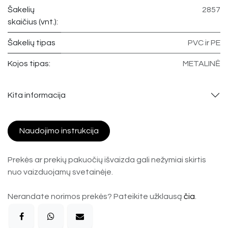
Šakelių
2857
skaičius (vnt.):
Šakelių tipas
PVC ir PE
Kojos tipas:
METALINĖ
Kita informacija
Naudojimo instrukcija
Prekės ar prekių pakuočių išvaizda gali nežymiai skirtis
nuo vaizduojamų svetainėje.
Nerandate norimos prekės? Pateikite užklausą
čia
.