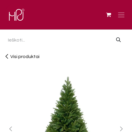
Skip to Content
Visi produktai