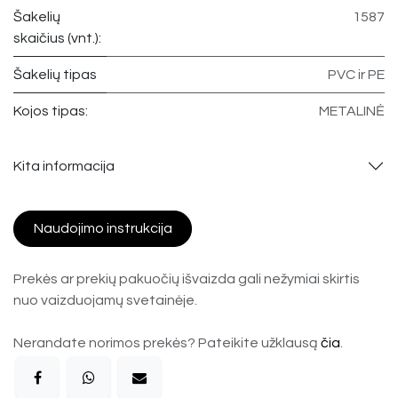
Šakelių
1587
skaičius (vnt.):
Šakelių tipas
PVC ir PE
Kojos tipas:
METALINĖ
Kita informacija
Naudojimo instrukcija
Prekės ar prekių pakuočių išvaizda gali nežymiai skirtis
nuo vaizduojamų svetainėje.
Nerandate norimos prekės? Pateikite užklausą
čia
.