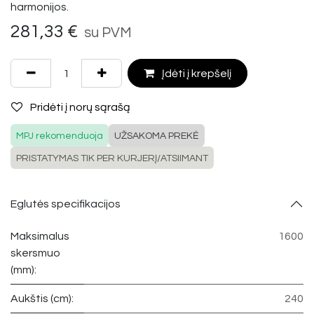
harmonijos.
281,33
€
su PVM
Įdėti į krepšelį
Pridėti į norų sąrašą
MPJ rekomenduoja
UŽSAKOMA PREKĖ
PRISTATYMAS TIK PER KURJERĮ/ATSIIMANT
Eglutės specifikacijos
Maksimalus
1600
skersmuo
(mm):
Aukštis (cm):
240