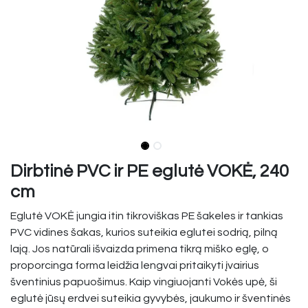
Dirbtinė PVC ir PE eglutė VOKĖ, 240
cm
Eglutė VOKĖ jungia itin tikroviškas PE šakeles ir tankias
PVC vidines šakas, kurios suteikia eglutei sodrią, pilną
lają. Jos natūrali išvaizda primena tikrą miško eglę, o
proporcinga forma leidžia lengvai pritaikyti įvairius
šventinius papuošimus. Kaip vingiuojanti Vokės upė, ši
eglutė jūsų erdvei suteikia gyvybės, jaukumo ir šventinės