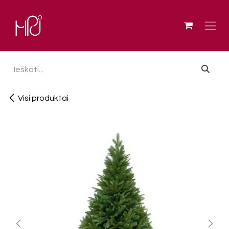
Skip to Content
Visi produktai