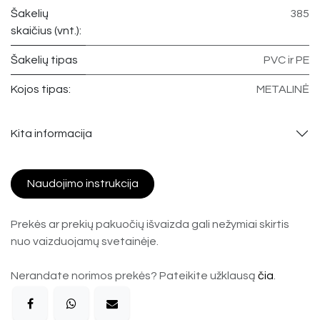
Šakelių
385
skaičius (vnt.):
Šakelių tipas
PVC ir PE
Kojos tipas:
METALINĖ
Kita informacija
Naudojimo instrukcija
Prekės ar prekių pakuočių išvaizda gali nežymiai skirtis
nuo vaizduojamų svetainėje.
Nerandate norimos prekės? Pateikite užklausą
čia
.