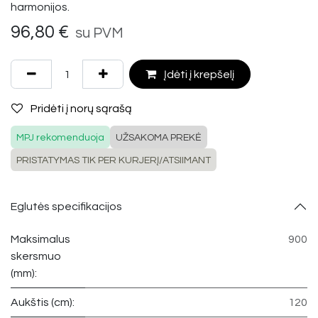
harmonijos.
96,80
€
su PVM
Įdėti į krepšelį
Pridėti į norų sąrašą
MPJ rekomenduoja
UŽSAKOMA PREKĖ
PRISTATYMAS TIK PER KURJERĮ/ATSIIMANT
Eglutės specifikacijos
Maksimalus
900
skersmuo
(mm):
Aukštis (cm):
120