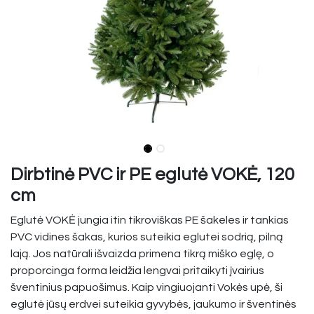
Dirbtinė PVC ir PE eglutė VOKĖ, 120
cm
Eglutė VOKĖ jungia itin tikroviškas PE šakeles ir tankias
PVC vidines šakas, kurios suteikia eglutei sodrią, pilną
lają. Jos natūrali išvaizda primena tikrą miško eglę, o
proporcinga forma leidžia lengvai pritaikyti įvairius
šventinius papuošimus. Kaip vingiuojanti Vokės upė, ši
eglutė jūsų erdvei suteikia gyvybės, jaukumo ir šventinės