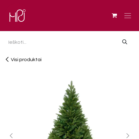
Skip to Content
Visi produktai