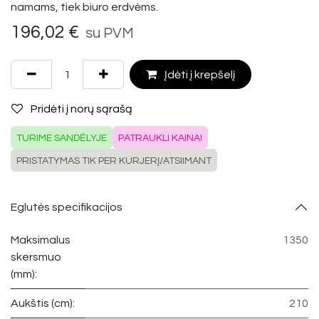
namams, tiek biuro erdvėms.
196,02
€
su PVM
Įdėti į krepšelį
Pridėti į norų sąrašą
TURIME SANDĖLYJE
PATRAUKLI KAINA!
PRISTATYMAS TIK PER KURJERĮ/ATSIIMANT
Eglutės specifikacijos
Maksimalus
1350
skersmuo
(mm):
Aukštis (cm):
210