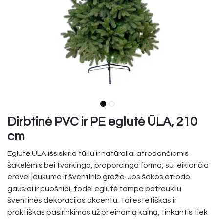
Dirbtinė PVC ir PE eglutė ŪLA, 210
cm
Eglutė ŪLA išsiskiria tūriu ir natūraliai atrodančiomis
šakelėmis bei tvarkinga, proporcinga forma, suteikiančia
erdvei jaukumo ir šventinio grožio. Jos šakos atrodo
gausiai ir puošniai, todėl eglutė tampa patraukliu
šventinės dekoracijos akcentu. Tai estetiškas ir
praktiškas pasirinkimas už prieinamą kainą, tinkantis tiek