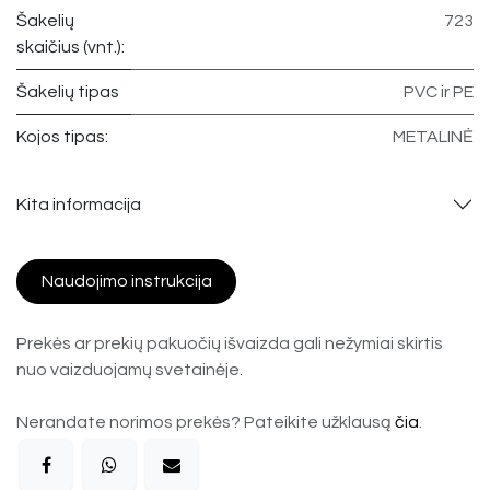
Šakelių
723
skaičius (vnt.):
Šakelių tipas
PVC ir PE
Kojos tipas:
METALINĖ
Kita informacija
Naudojimo instrukcija
Prekės ar prekių pakuočių išvaizda gali nežymiai skirtis
nuo vaizduojamų svetainėje.
Nerandate norimos prekės? Pateikite užklausą
čia
.