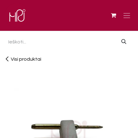
Skip to Content
Visi produktai