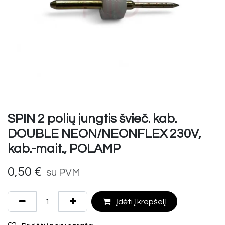
SPIN 2 polių jungtis švieč. kab.
DOUBLE NEON/NEONFLEX 230V,
kab.-mait., POLAMP
0,50
€
su PVM
Įdėti į krepšelį