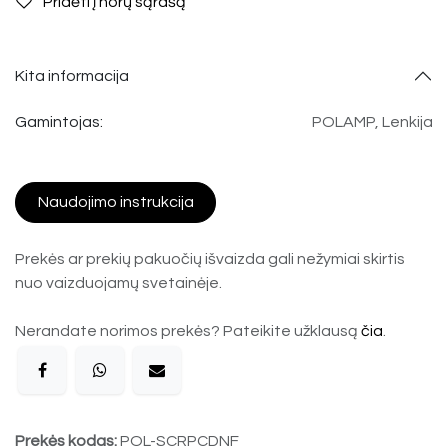
Pridėti į norų sąrašą
Kita informacija
Gamintojas:
POLAMP, Lenkija
Naudojimo instrukcija
Prekės ar prekių pakuočių išvaizda gali nežymiai skirtis
nuo vaizduojamų svetainėje.
Nerandate norimos prekės? Pateikite užklausą
čia
.
Prekės kodas:
POL-SCRPCDNF