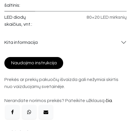
šaltinis:
LED diodų
80+20 LED mirksnių
skaičius, vnt.:
Kita informacija
Naudojimo instrukcija
Prekės ar prekių pakuočių išvaizda gali nežymiai skirtis
nuo vaizduojamų svetainėje.
Nerandate norimos prekės? Pateikite užklausą
čia
.