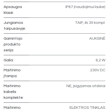
Apsaugos
IP67 (naudojimui lauke)
klasė:
Jungiamos
TAIP, iki 35 kompl.
tarpusavyje:
Gamintojo
AUKSINĖ
produkto
serija:
Galia:
9,2 W
Maitinimo
230V DC
įtampa:
Maitinimo
NE, įsigyjamas atskirai
kabelis
komplekte:
Maitinimo
ELEKTROS TINKLAS