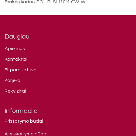
Prekės kodas:
POL-PLSLf10M-CW-W
Daugiau
Apie mus
Kontaktai
El. parduotuvė
Karjera
Rekvizitai
Informacija
Pristatymo būdai
Atsiskaitymo būdai