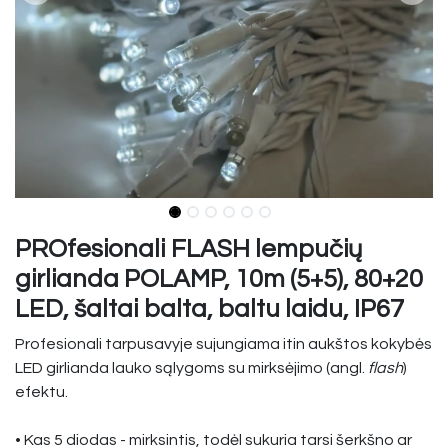
PROfesionali FLASH lempučių
girlianda POLAMP, 10m (5+5), 80+20
LED, šaltai balta, baltu laidu, IP67
Profesionali tarpusavyje sujungiama itin aukštos kokybės
LED girlianda lauko sąlygoms su mirksėjimo (angl.
flash
)
efektu.
• Kas 5 diodas - mirksintis, todėl sukuria tarsi šerkšno ar