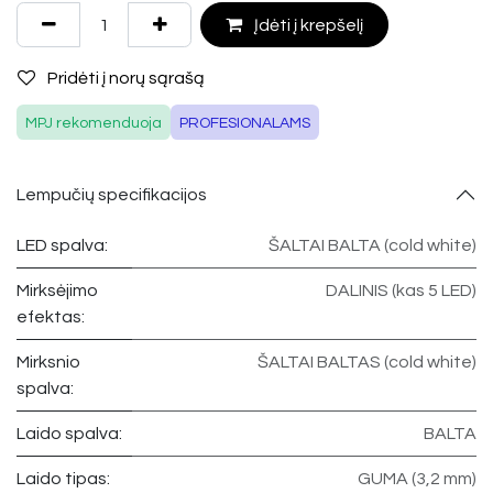
Įdėti į krepšelį
Pridėti į norų sąrašą
MPJ rekomenduoja
PROFESIONALAMS
Lempučių specifikacijos
LED spalva:
ŠALTAI BALTA (cold white)
Mirksėjimo
DALINIS (kas 5 LED)
efektas:
Mirksnio
ŠALTAI BALTAS (cold white)
spalva:
Laido spalva:
BALTA
Laido tipas:
GUMA (3,2 mm)