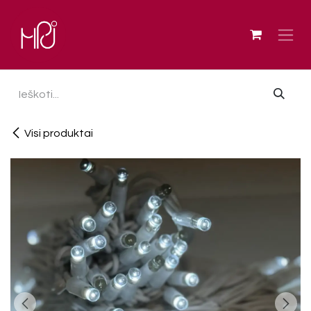
Skip to Content
Visi produktai