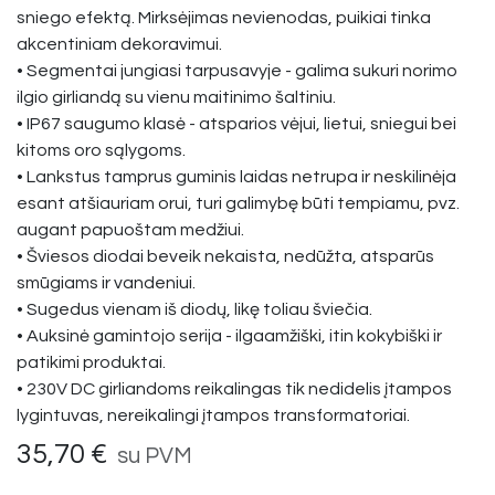
sniego efektą. Mirksėjimas nevienodas, puikiai tinka
akcentiniam dekoravimui.
• Segmentai jungiasi tarpusavyje - galima sukuri norimo
ilgio girliandą su vienu maitinimo šaltiniu.
• IP67 saugumo klasė - atsparios vėjui, lietui, sniegui bei
kitoms oro sąlygoms.
• Lankstus tamprus guminis laidas netrupa ir neskilinėja
esant atšiauriam orui, turi galimybę būti tempiamu, pvz.
augant papuoštam medžiui.
• Šviesos diodai beveik nekaista, nedūžta, atsparūs
smūgiams ir vandeniui.
• Sugedus vienam iš diodų, likę toliau šviečia.
• Auksinė gamintojo serija - ilgaamžiški, itin kokybiški ir
patikimi produktai.
• 230V DC girliandoms reikalingas tik nedidelis įtampos
lygintuvas, nereikalingi įtampos transformatoriai.
35,70
€
su PVM