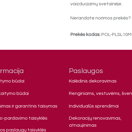
vaizduojamų svetainėje.
Nerandate norimos prekės? 
Prekės kodas:
POL-PLSL10M
ormacija
Paslaugos
atymo būdai
Kalėdinis dekoravimas
kaitymo būdai
Renginiams, vestuvėms, šve
imas ir garantinis taisymas
Individualūs sprendimai
mo-pardavimo taisyklės
Dekoracijų renovavimas,
atnaujinimas
s paslaugų taisyklės