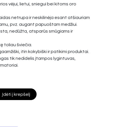
os vėjui, lietui, sniegui bei kitoms oro
idas netrupa ir neskilinėja esant atšiauriam
piamu, pvz. augant papuoštam medžiui.
ista, nedūžta, atsparūs smūgiams ir
ę toliau šviečia.
gaamžiški, itin kokybiški ir patikimi produktai.
ngas tik nedidelis įtampos lygintuvas,
rmatoriai.
Įdėti į krepšelį