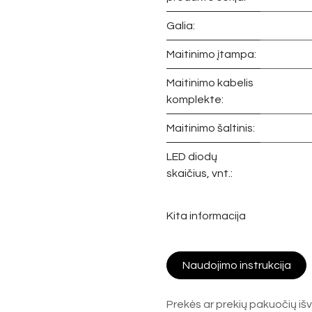
Galia:
Maitinimo įtampa:
Maitinimo kabelis
komplekte:
Maitinimo šaltinis:
LED diodų
skaičius, vnt.:
Kita informacija
Naudojimo instrukcija
Prekės ar prekių pakuočių išv