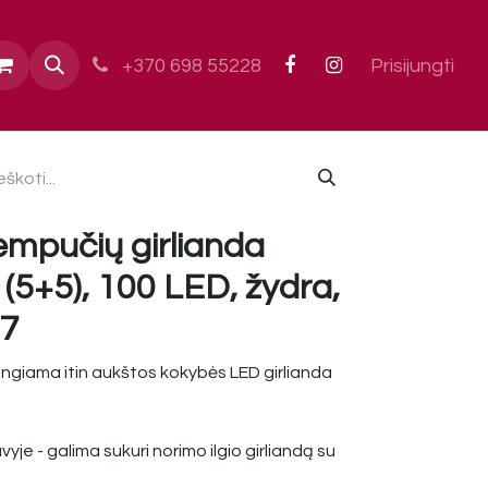
ai
+370 698 55228
Prisijungti
empučių girlianda
5+5), 100 LED, žydra,
67
ungiama itin aukštos kokybės LED girlianda
yje - galima sukuri norimo ilgio girliandą su