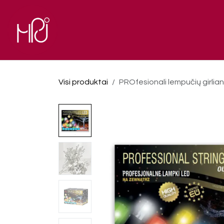
Skip to Content
El. parduotuvė
Pagrindinis
Visi produktai
PROfesionali lempučių girlian