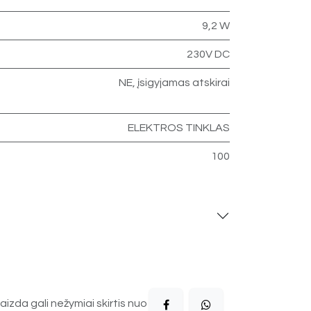
9,2 W
230V DC
NE, įsigyjamas atskirai
ELEKTROS TINKLAS
100
aizda gali nežymiai skirtis nuo