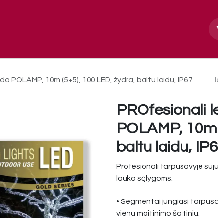
Apie mus
Paslaugos, galerija
Kontakt
da POLAMP, 10m (5+5), 100 LED, žydra, baltu laidu, IP67
PROfesionali l
POLAMP, 10m (
baltu laidu, IP
Profesionali tarpusavyje suj
lauko sąlygoms.
• Segmentai jungiasi tarpusav
vienu maitinimo šaltiniu.