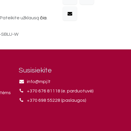
Pateikite užklausą
čia
.
-SBLU-W
Susisiekite
info@mpj.lt
+370 676 81118 (e. parduotuvė)
ntėms
+370 698 55228 (paslaugos)