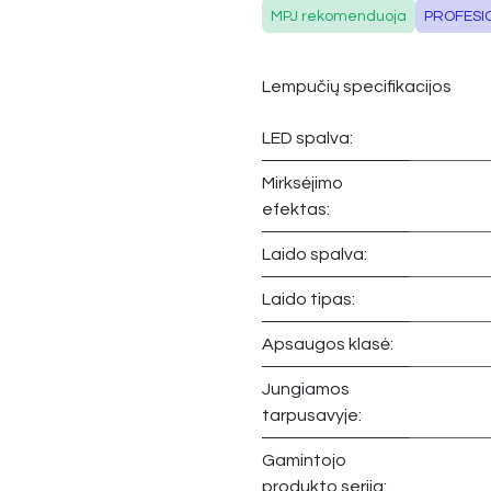
MPJ rekomenduoja
PROFESI
Lempučių specifikacijos
LED spalva:
Mirksėjimo
efektas:
Laido spalva:
Laido tipas:
Apsaugos klasė:
Jungiamos
tarpusavyje:
Gamintojo
produkto serija: