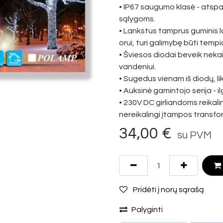
• IP67 saugumo klasė - atspari
sąlygoms.
• Lankstus tamprus guminis la
orui, turi galimybę būti tem
• Šviesos diodai beveik neka
vandeniui.
• Sugedus vienam iš diodų, lik
• Auksinė gamintojo serija - il
• 230V DC girliandoms reikali
nereikalingi įtampos transfo
34,00
€
su PVM
Pridėti į norų sąrašą
Palyginti