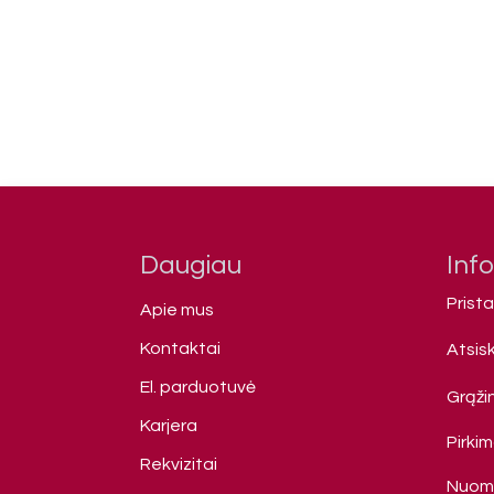
Daugiau
Inf
Prist
Apie mus
Kontaktai
Atsis
El. parduotuvė
Grąžin
Karjera
Pirki
Rekvizitai
Nuomo