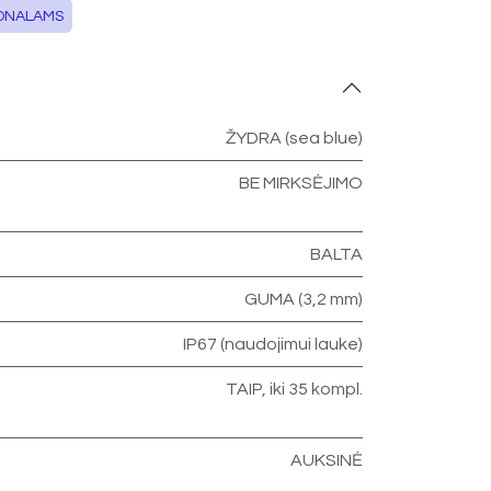
ONALAMS
ŽYDRA (sea blue)
BE MIRKSĖJIMO
BALTA
GUMA (3,2 mm)
IP67 (naudojimui lauke)
TAIP, iki 35 kompl.
AUKSINĖ