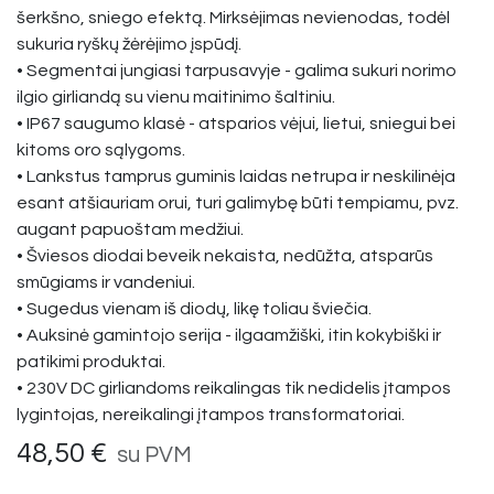
šerkšno, sniego efektą. Mirksėjimas nevienodas, todėl
sukuria ryškų žėrėjimo įspūdį.
• Segmentai jungiasi tarpusavyje - galima sukuri norimo
ilgio girliandą su vienu maitinimo šaltiniu.
• IP67 saugumo klasė - atsparios vėjui, lietui, sniegui bei
kitoms oro sąlygoms.
• Lankstus tamprus guminis laidas netrupa ir neskilinėja
esant atšiauriam orui, turi galimybę būti tempiamu, pvz.
augant papuoštam medžiui.
• Šviesos diodai beveik nekaista, nedūžta, atsparūs
smūgiams ir vandeniui.
• Sugedus vienam iš diodų, likę toliau šviečia.
• Auksinė gamintojo serija - ilgaamžiški, itin kokybiški ir
patikimi produktai.
• 230V DC girliandoms reikalingas tik nedidelis įtampos
lygintojas, nereikalingi įtampos transformatoriai.
48,50
€
su PVM