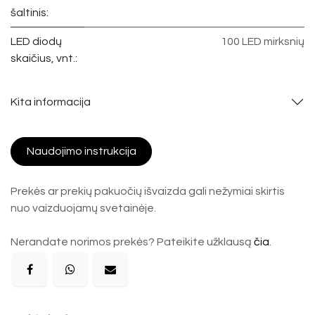
šaltinis:
LED diodų
100 LED mirksnių
skaičius, vnt.:
Kita informacija
Naudojimo instrukcija
Prekės ar prekių pakuočių išvaizda gali nežymiai skirtis
nuo vaizduojamų svetainėje.
Nerandate norimos prekės? Pateikite užklausą
čia
.