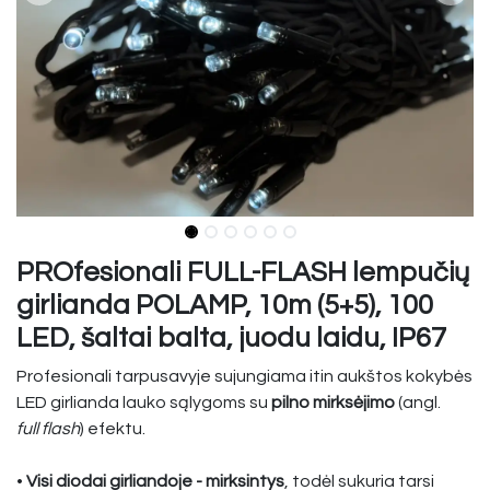
PROfesionali FULL-FLASH lempučių
girlianda POLAMP, 10m (5+5), 100
LED, šaltai balta, juodu laidu, IP67
Profesionali tarpusavyje sujungiama itin aukštos kokybės
LED girlianda lauko sąlygoms su
pilno mirksėjimo
(angl.
full
flash
) efektu.
•
Visi diodai girliandoje - mirksintys
, todėl sukuria tarsi