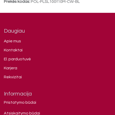
Prekės kodas:
POL-PLSL100f10M-CW-BL
Daugiau
Apie mus
Kontaktai
El. parduotuvė
Karjera
Rekvizitai
Informacija
Pristatymo būdai
Atsiskaitymo būdai