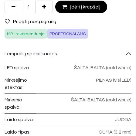
Įdėti į krepšelį
Pridėti į norų sąrašą
MPJ rekomenduoja
PROFESIONALAMS
Lempučių specifikacijos
LED spalva:
ŠALTAI BALTA (cold white)
Mirksėjimo
PILNAS (visi LED)
efektas:
Mirksnio
ŠALTAI BALTAS (cold white)
spalva:
Laido spalva:
JUODA
Laido tipas:
GUMA (3,2 mm)