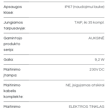
Apsaugos
IP67 (naudojimui lauke)
klasė:
Jungiamos
TAIP, iki 35 kompl.
tarpusavyje:
Gamintojo
AUKSINĖ
produkto
serija:
Galia:
9,2 W
Maitinimo
230V DC
įtampa:
Maitinimo
NE, įsigyjamas atskirai
kabelis
komplekte:
Maitinimo
ELEKTROS TINKLAS