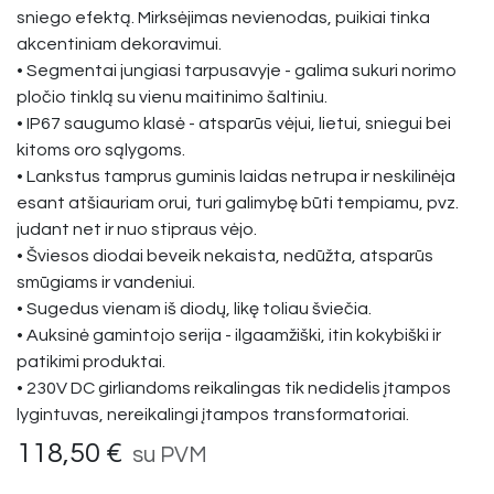
sniego efektą. Mirksėjimas nevienodas, puikiai tinka
akcentiniam dekoravimui.
• Segmentai jungiasi tarpusavyje - galima sukuri norimo
pločio tinklą su vienu maitinimo šaltiniu.
• IP67 saugumo klasė - atsparūs vėjui, lietui, sniegui bei
kitoms oro sąlygoms.
• Lankstus tamprus guminis laidas netrupa ir neskilinėja
esant atšiauriam orui, turi galimybę būti tempiamu, pvz.
judant net ir nuo stipraus vėjo.
• Šviesos diodai beveik nekaista, nedūžta, atsparūs
smūgiams ir vandeniui.
• Sugedus vienam iš diodų, likę toliau šviečia.
• Auksinė gamintojo serija - ilgaamžiški, itin kokybiški ir
patikimi produktai.
• 230V DC girliandoms reikalingas tik nedidelis įtampos
lygintuvas, nereikalingi įtampos transformatoriai.
118,50
€
su PVM