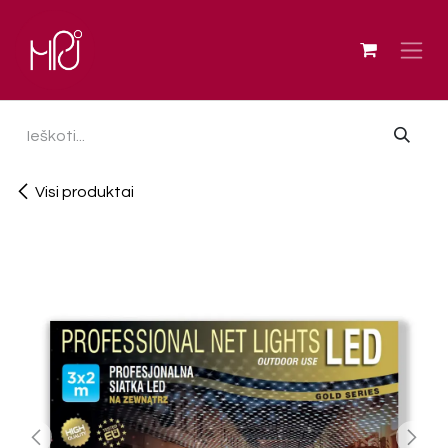
Skip to Content
Visi produktai