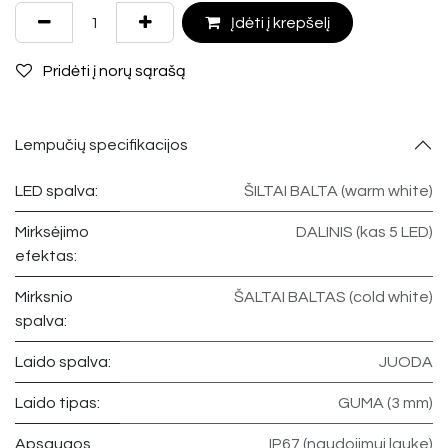
Įdėti į krepšelį
Pridėti į norų sąrašą
Lempučių specifikacijos
LED spalva:
ŠILTAI BALTA (warm white)
Mirksėjimo
DALINIS (kas 5 LED)
efektas:
Mirksnio
ŠALTAI BALTAS (cold white)
spalva:
Laido spalva:
JUODA
Laido tipas:
GUMA (3 mm)
Apsaugos
IP67 (naudojimui lauke)