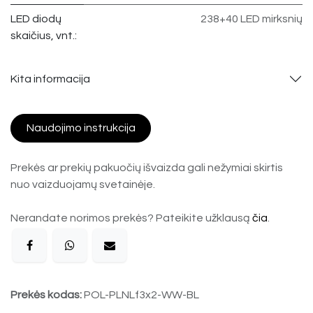
LED diodų
238+40 LED mirksnių
skaičius, vnt.:
Kita informacija
Naudojimo instrukcija
Prekės ar prekių pakuočių išvaizda gali nežymiai skirtis
nuo vaizduojamų svetainėje.
Nerandate norimos prekės? Pateikite užklausą
čia
.
Prekės kodas:
POL-PLNLf3x2-WW-BL