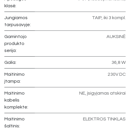
klasė:
Jungiamos
TAIP, iki 3 kompl.
tarpusavyje:
Gamintojo
AUKSINĖ
produkto
serija:
Galia:
36,8 W
Maitinimo
230V DC
įtampa:
Maitinimo
NE, įsigyjamas atskirai
kabelis
komplekte:
Maitinimo
ELEKTROS TINKLAS
šaltinis: