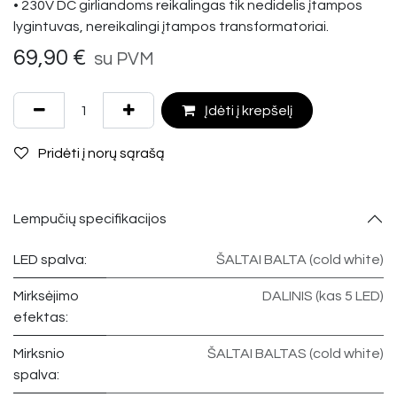
• 230V DC girliandoms reikalingas tik nedidelis įtampos
lygintuvas, nereikalingi įtampos transformatoriai.
69,90
€
su PVM
Įdėti į krepšelį
Pridėti į norų sąrašą
Lempučių specifikacijos
LED spalva:
ŠALTAI BALTA (cold white)
Mirksėjimo
DALINIS (kas 5 LED)
efektas:
Mirksnio
ŠALTAI BALTAS (cold white)
spalva: