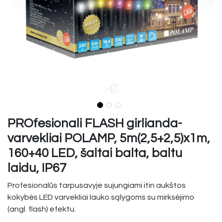
PROfesionali FLASH girlianda-
varvekliai POLAMP, 5m(2,5+2,5)x1m,
160+40 LED, šaltai balta, baltu
laidu, IP67
Profesionalūs tarpusavyje sujungiami itin aukštos
kokybės LED varvekliai lauko sąlygoms su mirksėjimo
(angl. flash) efektu.