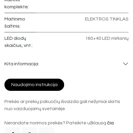
komplekte:
Maitinimo
ELEKTROS TINKLAS
šaltinis:
LED diodų
160+40 LED mirksnių
skaičius, vnt.:
Kita informacija
Naudojimo instrukcija
Prekės ar prekių pakuočių išvaizda gali nežymiai skirtis
nuo vaizduojamų svetainėje.
Nerandate norimos prekės? Pateikite užklausą
čia
.