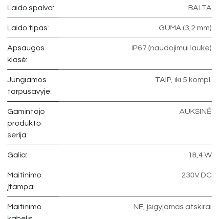
Laido spalva:
BALTA
Laido tipas:
GUMA (3,2 mm)
Apsaugos
IP67 (naudojimui lauke)
klasė:
Jungiamos
TAIP, iki 5 kompl.
tarpusavyje:
Gamintojo
AUKSINĖ
produkto
serija:
Galia:
18,4 W
Maitinimo
230V DC
įtampa:
Maitinimo
NE, įsigyjamas atskirai
kabelis