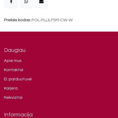
Prekės kodas:
POL-PLLILF5M-CW-W
Daugiau
Apie mus
Kontaktai
El. parduotuvė
Karjera
Rekvizitai
Informacija