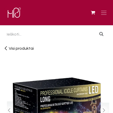
Skip to Content
Visi produktai