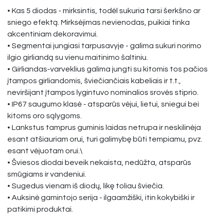
• Kas 5 diodas - mirksintis, todėl sukuria tarsi šerkšno ar
sniego efektą. Mirksėjimas nevienodas, puikiai tinka
akcentiniam dekoravimui.
• Segmentai jungiasi tarpusavyje - galima sukuri norimo
ilgio girliandą su vienu maitinimo šaltiniu.
• Girliandas-varveklius galima jungti su kitomis tos pačios
įtampos girliandomis, šviečiančiais kabeliais ir t.t.,
neviršijant įtampos lygintuvo nominalios srovės stiprio.
• IP67 saugumo klasė - atsparūs vėjui, lietui, sniegui bei
kitoms oro sąlygoms.
• Lankstus tamprus guminis laidas netrupa ir neskilinėja
esant atšiauriam orui, turi galimybę būti tempiamu, pvz.
esant vėjuotam orui.\
• Šviesos diodai beveik nekaista, nedūžta, atsparūs
smūgiams ir vandeniui.
• Sugedus vienam iš diodų, likę toliau šviečia.
• Auksinė gamintojo serija - ilgaamžiški, itin kokybiški ir
patikimi produktai.