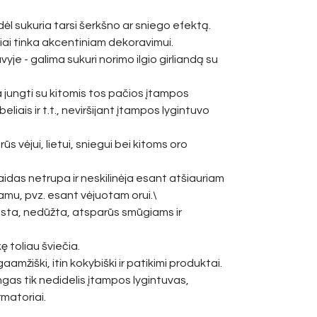
odėl sukuria tarsi šerkšno ar sniego efektą.
iai tinka akcentiniam dekoravimui.
yje - galima sukuri norimo ilgio girliandą su
a jungti su kitomis tos pačios įtampos
eliais ir t.t., neviršijant įtampos lygintuvo
s vėjui, lietui, sniegui bei kitoms oro
idas netrupa ir neskilinėja esant atšiauriam
iamu, pvz. esant vėjuotam orui.\
ista, nedūžta, atsparūs smūgiams ir
ę toliau šviečia.
gaamžiški, itin kokybiški ir patikimi produktai.
ngas tik nedidelis įtampos lygintuvas,
rmatoriai.