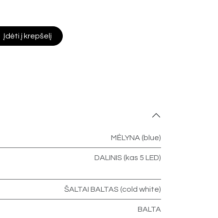
Įdėti į krepšelį
MĖLYNA (blue)
DALINIS (kas 5 LED)
ŠALTAI BALTAS (cold white)
BALTA