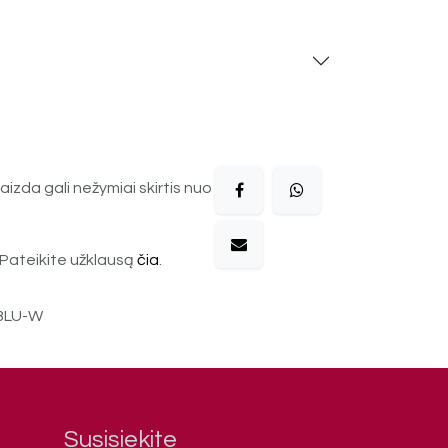
aizda gali nežymiai skirtis nuo
Pateikite užklausą
čia
.
BLU-W
Susisiekite