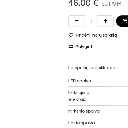
46,00
€
su PVM
Pridėti į norų sąrašą
Palyginti
Lempučių specifikacijos
LED spalva:
Mirksėjimo
efektas:
Mirksnio spalva:
Laido spalva: