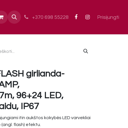
ai
+370 698 55228
Prisijungti
FLASH girlianda-
LAMP,
,7m, 96+24 LED,
aidu, IP67
jungiami itin aukštos kokybės LED varvekliai
(angl. flash) efektu.