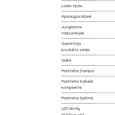
Laido tipas:
Apsaugos klasė:
Jungiamos
tarpusavyje:
Gamintojo
produkto serija:
Galia:
Maitinimo įtampa:
Maitinimo kabelis
komplekte:
Maitinimo šaltinis:
LED diodų
skaičius, vnt.: