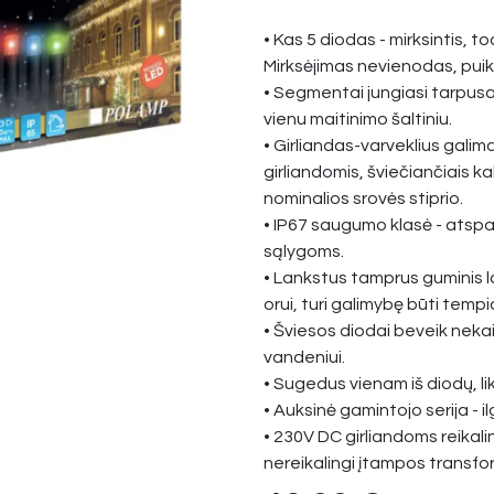
• Kas 5 diodas - mirksintis, t
Mirksėjimas nevienodas, puik
• Segmentai jungiasi tarpusav
vienu maitinimo šaltiniu.
• Girliandas-varveklius galim
girliandomis, šviečiančiais kab
nominalios srovės stiprio.
• IP67 saugumo klasė - atsparū
sąlygoms.
• Lankstus tamprus guminis la
orui, turi galimybę būti temp
• Šviesos diodai beveik neka
vandeniui.
• Sugedus vienam iš diodų, lik
• Auksinė gamintojo serija - il
• 230V DC girliandoms reikali
nereikalingi įtampos transfo