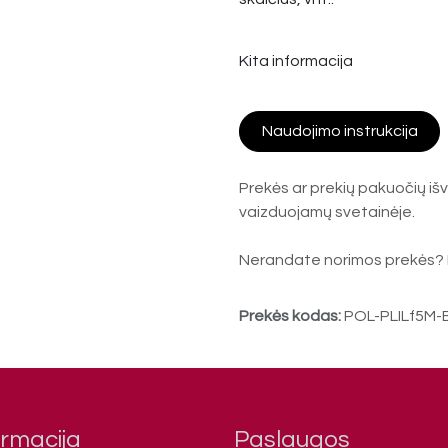
Kita informacija
Naudojimo instrukcija
Prekės ar prekių pakuočių išv
vaizduojamų svetainėje.
Nerandate norimos prekės? 
Prekės kodas:
POL-PLILf5M-
ormacija
Paslaugos