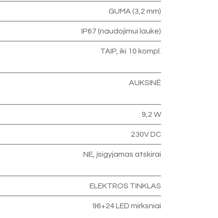
GUMA (3,2 mm)
IP67 (naudojimui lauke)
TAIP, iki 10 kompl.
AUKSINĖ
9,2 W
230V DC
NE, įsigyjamas atskirai
ELEKTROS TINKLAS
96+24 LED mirksniai