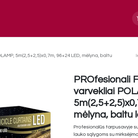
Apie mus
Paslaugos, galerija
Kontakt
OLAMP, 5m(2,5+2,5)x0,7m, 96+24 LED, mėlyna, baltu
PROfesionali 
varvekliai PO
5m(2,5+2,5)x0
mėlyna, baltu l
Profesionalūs tarpusavyje su
lauko sąlygoms su mirksėjimo 