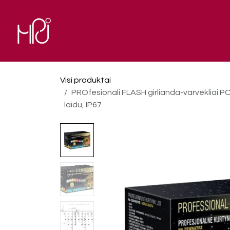
Skip to Content
El. parduotuvė
Pagrindinis
Visi produktai
PROfesionali FLASH girlianda-varvekliai P
laidu, IP67