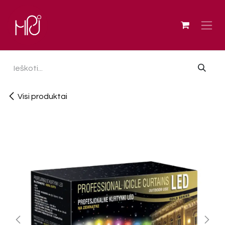
Skip to Content
Visi produktai