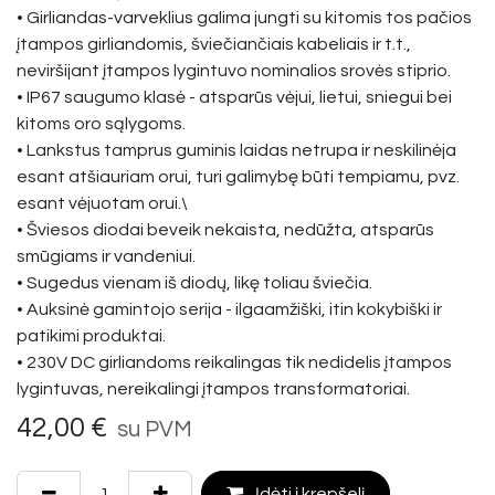
• Girliandas-varveklius galima jungti su kitomis tos pačios
įtampos girliandomis, šviečiančiais kabeliais ir t.t.,
neviršijant įtampos lygintuvo nominalios srovės stiprio.
• IP67 saugumo klasė - atsparūs vėjui, lietui, sniegui bei
kitoms oro sąlygoms.
• Lankstus tamprus guminis laidas netrupa ir neskilinėja
esant atšiauriam orui, turi galimybę būti tempiamu, pvz.
esant vėjuotam orui.\
• Šviesos diodai beveik nekaista, nedūžta, atsparūs
smūgiams ir vandeniui.
• Sugedus vienam iš diodų, likę toliau šviečia.
• Auksinė gamintojo serija - ilgaamžiški, itin kokybiški ir
patikimi produktai.
• 230V DC girliandoms reikalingas tik nedidelis įtampos
lygintuvas, nereikalingi įtampos transformatoriai.
42,00
€
su PVM
Įdėti į krepšelį