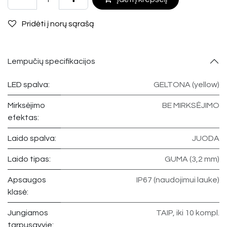
Pridėti į norų sąrašą
Lempučių specifikacijos
LED spalva:
GELTONA (yellow)
Mirksėjimo
BE MIRKSĖJIMO
efektas:
Laido spalva:
JUODA
Laido tipas:
GUMA (3,2 mm)
Apsaugos
IP67 (naudojimui lauke)
klasė:
Jungiamos
TAIP, iki 10 kompl.
tarpusavyje: