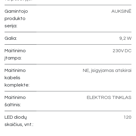
Gamintojo
AUKSINĖ
produkto
serija:
Galia:
9,2 W
Maitinimo
230V DC
įtampa:
Maitinimo
NE, įsigyjamas atskirai
kabelis
komplekte:
Maitinimo
ELEKTROS TINKLAS
šaltinis:
LED diodų
120
skaičius, vnt.: