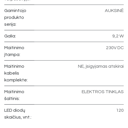
Gamintojo
AUKSINĖ
produkto
serija:
Galia:
9,2 W
Maitinimo
230V DC
įtampa:
Maitinimo
NE, įsigyjamas atskirai
kabelis
komplekte:
Maitinimo
ELEKTROS TINKLAS
šaltinis:
LED diodų
120
skaičius, vnt.: