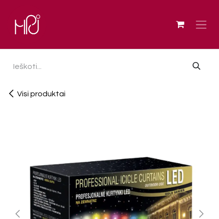
Skip to Content
Visi produktai