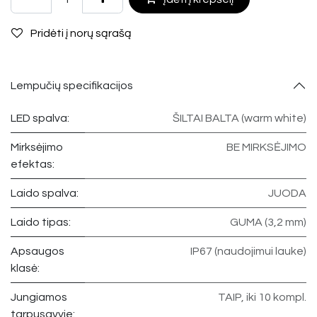
Pridėti į norų sąrašą
Lempučių specifikacijos
LED spalva:
ŠILTAI BALTA (warm white)
Mirksėjimo
BE MIRKSĖJIMO
efektas:
Laido spalva:
JUODA
Laido tipas:
GUMA (3,2 mm)
Apsaugos
IP67 (naudojimui lauke)
klasė:
Jungiamos
TAIP, iki 10 kompl.
tarpusavyje: