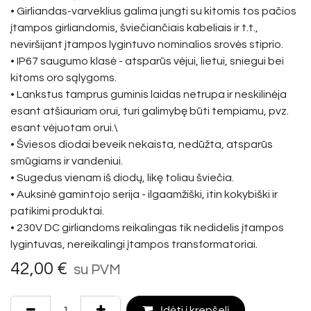
• Girliandas-varveklius galima jungti su kitomis tos pačios
įtampos girliandomis, šviečiančiais kabeliais ir t.t.,
neviršijant įtampos lygintuvo nominalios srovės stiprio.
• IP67 saugumo klasė - atsparūs vėjui, lietui, sniegui bei
kitoms oro sąlygoms.
• Lankstus tamprus guminis laidas netrupa ir neskilinėja
esant atšiauriam orui, turi galimybę būti tempiamu, pvz.
esant vėjuotam orui.\
• Šviesos diodai beveik nekaista, nedūžta, atsparūs
smūgiams ir vandeniui.
• Sugedus vienam iš diodų, likę toliau šviečia.
• Auksinė gamintojo serija - ilgaamžiški, itin kokybiški ir
patikimi produktai.
• 230V DC girliandoms reikalingas tik nedidelis įtampos
lygintuvas, nereikalingi įtampos transformatoriai.
42,00
€
su PVM
Įdėti į krepšelį