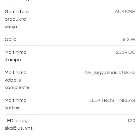
Gamintojo
AUKSINĖ
produkto
serija:
Galia:
9,2 W
Maitinimo
230V DC
įtampa:
Maitinimo
NE, įsigyjamas atskirai
kabelis
komplekte:
Maitinimo
ELEKTROS TINKLAS
šaltinis:
LED diodų
120
skaičius, vnt.: