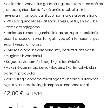
• Girliandas-varveklius galima jungti su kitomis tos pačios
įtampos girliandomis, šviečiančiais kabeliais ir t.t.,
neviršijant įtampos lygintuvo nominalios srovės stiprio.
• IP67 saugumo klasė - atsparūs vėjui, lietui, sniegui bei
kitoms oro sąlygoms.
• Lankstus tamprus guminis laidas netrupa ir neskilinėja
esant atšiauriam orui, turi galimybę būti tempiamu, pvz.
esant vėjuotam orui.\
• Šviesos diodai beveik nekaista, nedūžta, atsparūs
smūgiams ir vandeniui.
• Sugedus vienam iš diodų, likę toliau šviečia.
• Auksinė gamintojo serija - ilgaamžiški, itin kokybiški ir
patikimi produktai.
• 230V DC girliandoms reikalingas tik nedidelis įtampos
lygintuvas, nereikalingi įtampos transformatoriai.
42,00
€
su PVM
Įdėti į krepšelį