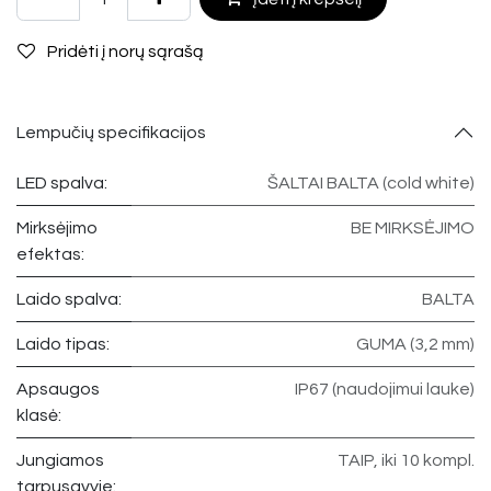
Pridėti į norų sąrašą
Lempučių specifikacijos
LED spalva:
ŠALTAI BALTA (cold white)
Mirksėjimo
BE MIRKSĖJIMO
efektas:
Laido spalva:
BALTA
Laido tipas:
GUMA (3,2 mm)
Apsaugos
IP67 (naudojimui lauke)
klasė:
Jungiamos
TAIP, iki 10 kompl.
tarpusavyje: