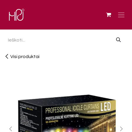
Skip to Content
Visi produktai