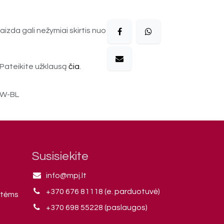
aizda gali nežymiai skirtis nuo
Pateikite užklausą
čia
.
CW-BL
Susisiekite
info@mpj.lt
+370 676 81118 (e. parduotuvė)
ntėms
+370 698 55228 (paslaugos)