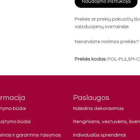
Naudojimo instrukcija
Prekės ar prekių pakuočių išv
vaizduojamų svetainėje.
Nerandate norimos prekės? 
Prekės kodas:
POL-PLIL5M-
ormacija
Paslaugos
atymo būdai
Kalėdinis dekoravimas
kaitymo būdai
Renginiams, vestuvėms, šve
imas ir garantinis taisymas
Individualūs sprendimai