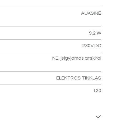
AUKSINĖ
9,2 W
230V DC
NE, įsigyjamas atskirai
ELEKTROS TINKLAS
120