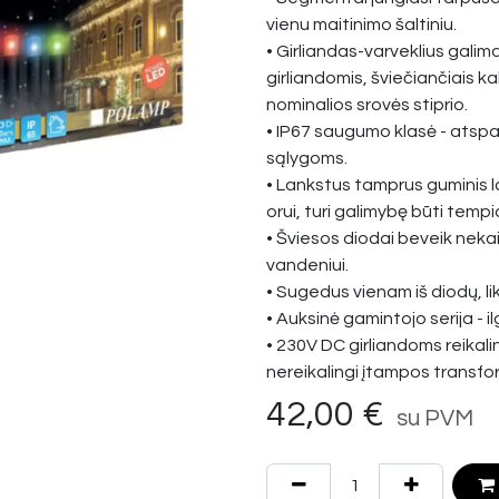
vienu maitinimo šaltiniu.
• Girliandas-varveklius galim
girliandomis, šviečiančiais kab
nominalios srovės stiprio.
• IP67 saugumo klasė - atsparū
sąlygoms.
• Lankstus tamprus guminis la
orui, turi galimybę būti temp
• Šviesos diodai beveik neka
vandeniui.
• Sugedus vienam iš diodų, lik
• Auksinė gamintojo serija - il
• 230V DC girliandoms reikali
nereikalingi įtampos transfo
42,00
€
su PVM