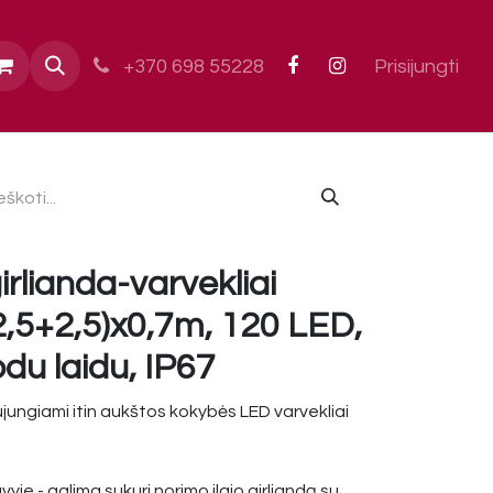
ai
+370 698 55228
Prisijungti
irlianda-varvekliai
5+2,5)x0,7m, 120 LED,
uodu laidu, IP67
jungiami itin aukštos kokybės LED varvekliai
yje - galima sukuri norimo ilgio girliandą su