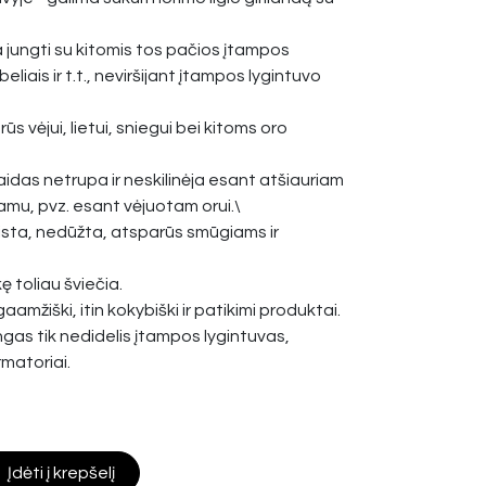
a jungti su kitomis tos pačios įtampos
eliais ir t.t., neviršijant įtampos lygintuvo
s vėjui, lietui, sniegui bei kitoms oro
idas netrupa ir neskilinėja esant atšiauriam
iamu, pvz. esant vėjuotam orui.\
ista, nedūžta, atsparūs smūgiams ir
ę toliau šviečia.
gaamžiški, itin kokybiški ir patikimi produktai.
ngas tik nedidelis įtampos lygintuvas,
rmatoriai.
Įdėti į krepšelį