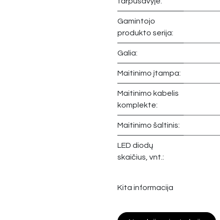
tarpusavyje:
Gamintojo
produkto serija:
Galia:
Maitinimo įtampa:
Maitinimo kabelis
komplekte:
Maitinimo šaltinis:
LED diodų
skaičius, vnt.:
Kita informacija