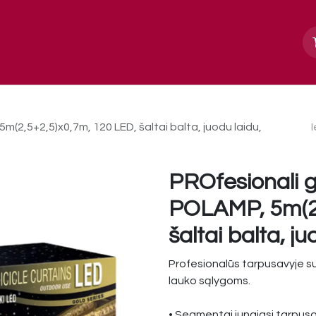
Apie mus
Paslaugos, galerija
Kontakt
m(2,5+2,5)x0,7m, 120 LED, šaltai balta, juodu laidu,
PROfesionali g
POLAMP, 5m(2,
šaltai balta, j
Profesionalūs tarpusavyje su
lauko sąlygoms.
• Segmentai jungiasi tarpusav