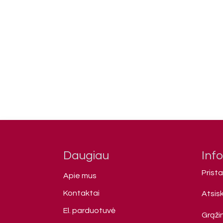
Daugiau
Inf
Prist
Apie mus
Kontaktai
Atsis
El. parduotuvė
Grąžin