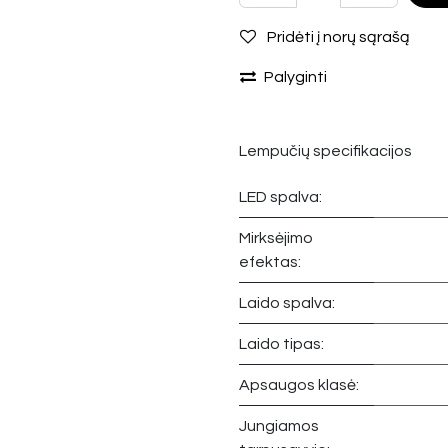
Pridėti į norų sąrašą
Palyginti
Lempučių specifikacijos
LED spalva:
Mirksėjimo
efektas:
Laido spalva:
Laido tipas:
Apsaugos klasė:
Jungiamos