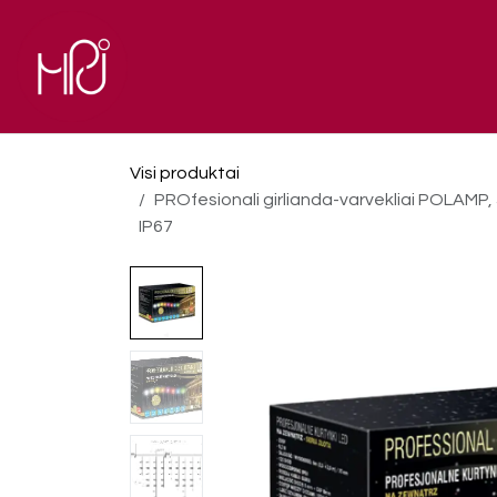
Skip to Content
El. parduotuvė
Pagrindinis
Visi produktai
PROfesionali girlianda-varvekliai POLAMP, 5
IP67