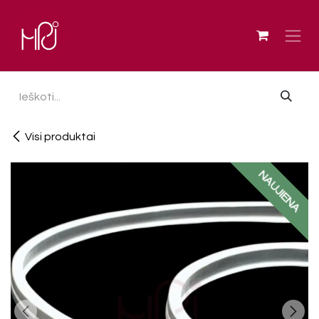
Skip to Content
Visi produktai
NAUJIENA