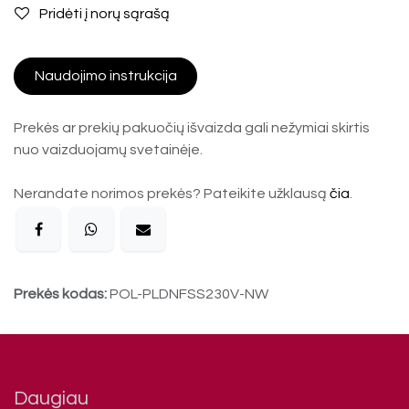
Pridėti į norų sąrašą
Naudojimo instrukcija
Prekės ar prekių pakuočių išvaizda gali nežymiai skirtis
nuo vaizduojamų svetainėje.
Nerandate norimos prekės? Pateikite užklausą
čia
.
Prekės kodas:
POL-PLDNFSS230V-NW
Daugiau