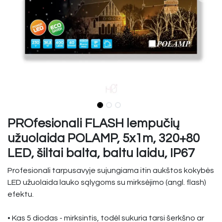
PROfesionali FLASH lempučių
užuolaida POLAMP, 5x1m, 320+80
LED, šiltai balta, baltu laidu, IP67
Profesionali tarpusavyje sujungiama itin aukštos kokybės
LED užuolaida lauko sąlygoms su mirksėjimo (angl. flash)
efektu.
• Kas 5 diodas - mirksintis, todėl sukuria tarsi šerkšno ar