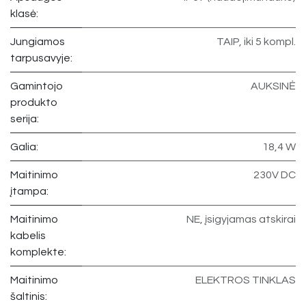
klasė:
Jungiamos
TAIP, iki 5 kompl.
tarpusavyje:
Gamintojo
AUKSINĖ
produkto
serija:
Galia:
18,4 W
Maitinimo
230V DC
įtampa:
Maitinimo
NE, įsigyjamas atskirai
kabelis
komplekte:
Maitinimo
ELEKTROS TINKLAS
šaltinis: