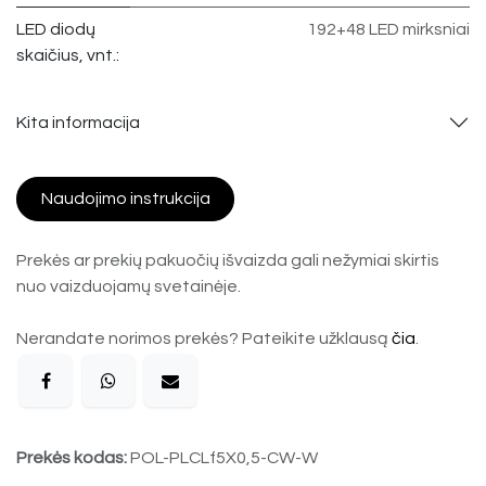
LED diodų
192+48 LED mirksniai
skaičius, vnt.:
Kita informacija
Naudojimo instrukcija
Prekės ar prekių pakuočių išvaizda gali nežymiai skirtis
nuo vaizduojamų svetainėje.
Nerandate norimos prekės? Pateikite užklausą
čia
.
Prekės kodas:
POL-PLCLf5X0,5-CW-W