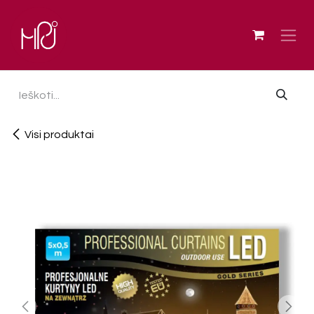
Skip to Content
Visi produktai