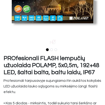
PROfesionali FLASH lempučių
užuolaida POLAMP, 5x0,5m, 192+48
LED, šaltai balta, baltu laidu, IP67
Profesionali tarpusavyje sujungiama itin aukštos kokybės
LED užuolaida lauko sąlygoms su mirksėjimo (angl. flash)
efektu.
• Kas 5 diodas - mirksintis, todėl sukuria tarsi šerkšno ar