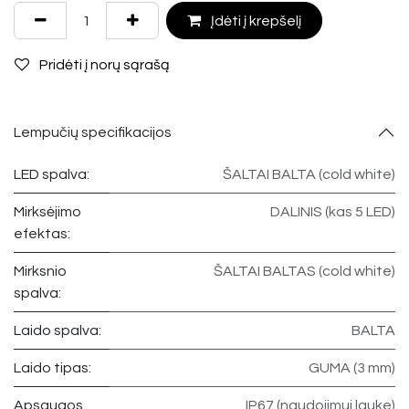
Įdėti į krepšelį
Pridėti į norų sąrašą
Lempučių specifikacijos
LED spalva:
ŠALTAI BALTA (cold white)
Mirksėjimo
DALINIS (kas 5 LED)
efektas:
Mirksnio
ŠALTAI BALTAS (cold white)
spalva:
Laido spalva:
BALTA
Laido tipas:
GUMA (3 mm)
Apsaugos
IP67 (naudojimui lauke)