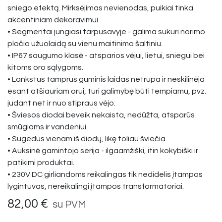
sniego efektą. Mirksėjimas nevienodas, puikiai tinka
akcentiniam dekoravimui.
• Segmentai jungiasi tarpusavyje - galima sukuri norimo
pločio užuolaidą su vienu maitinimo šaltiniu.
• IP67 saugumo klasė - atsparios vėjui, lietui, sniegui bei
kitoms oro sąlygoms.
• Lankstus tamprus guminis laidas netrupa ir neskilinėja
esant atšiauriam orui, turi galimybę būti tempiamu, pvz.
judant net ir nuo stipraus vėjo.
• Šviesos diodai beveik nekaista, nedūžta, atsparūs
smūgiams ir vandeniui.
• Sugedus vienam iš diodų, likę toliau šviečia.
• Auksinė gamintojo serija - ilgaamžiški, itin kokybiški ir
patikimi produktai.
• 230V DC girliandoms reikalingas tik nedidelis įtampos
lygintuvas, nereikalingi įtampos transformatoriai.
82,00
€
su PVM