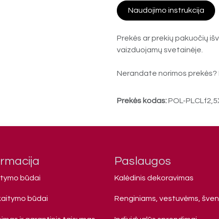
Naudojimo instrukcija
Prekės ar prekių pakuočių išv
vaizduojamų svetainėje.
Nerandate norimos prekės? 
Prekės kodas:
POL-PLCLf2,
ormacija
Paslaugos
atymo būdai
Kalėdinis dekoravimas
kaitymo būdai
Renginiams, vestuvėms, šve