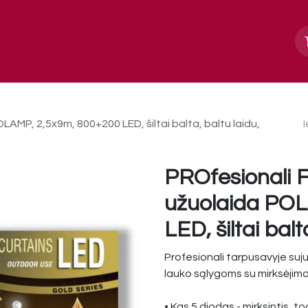
Apie mus
Paslaugos, galerija
Kontakt
AMP, 2,5x9m, 800+200 LED, šiltai balta, baltu laidu,
PROfesionali 
užuolaida PO
LED, šiltai balt
Profesionali tarpusavyje suj
lauko sąlygoms su mirksėjimo 
• Kas 5 diodas - mirksintis, t