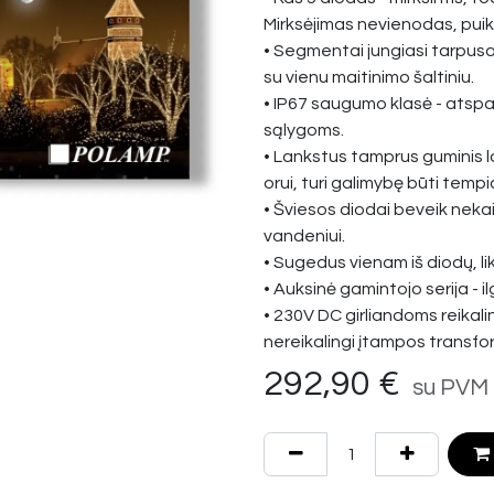
Mirksėjimas nevienodas, puik
• Segmentai jungiasi tarpusa
su vienu maitinimo šaltiniu.
• IP67 saugumo klasė - atspari
sąlygoms.
• Lankstus tamprus guminis la
orui, turi galimybę būti tempi
• Šviesos diodai beveik neka
vandeniui.
• Sugedus vienam iš diodų, lik
• Auksinė gamintojo serija - il
• 230V DC girliandoms reikali
nereikalingi įtampos transfo
292,90
€
su PVM