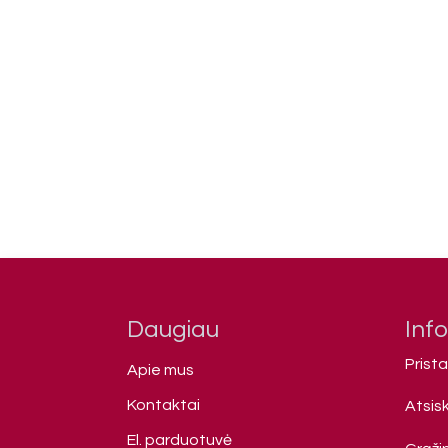
Daugiau
Inf
Prist
Apie mus
Kontaktai
Atsis
El. parduotuvė