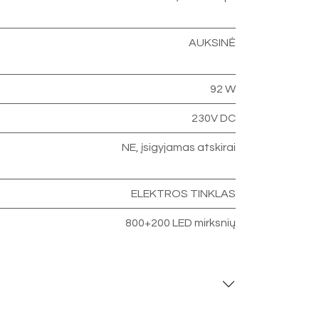
AUKSINĖ
92 W
230V DC
NE, įsigyjamas atskirai
ELEKTROS TINKLAS
800+200 LED mirksnių