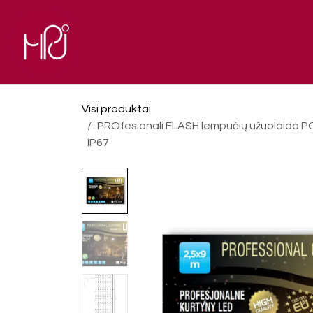
Skip to Content
El. parduotuvė
Pagrindinis
Visi produktai
PROfesionali FLASH lempučių užuolaida POL
IP67