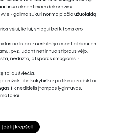
iai tinka akcentiniam dekoravimui.
vyje - galima sukuri norimo pločio užuolaidą
os vėjui, lietui, sniegui bei kitoms oro
idas netrupa ir neskilinėja esant atšiauriam
amu, pvz. judant net ir nuo stipraus vėjo.
ista, nedūžta, atsparūs smūgiams ir
ę toliau šviečia.
gaamžiški, itin kokybiški ir patikimi produktai.
ngas tik nedidelis įtampos lygintuvas,
rmatoriai.
Įdėti į krepšelį