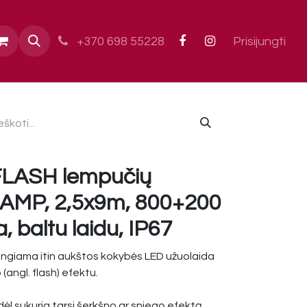
ai
+370 698 55228
Prisijungti
FLASH lempučių
LAMP, 2,5x9m, 800+200
a, baltu laidu, IP67
ungiama itin aukštos kokybės LED užuolaida
(angl. flash) efektu.
odėl sukuria tarsi šerkšno ar sniego efektą.