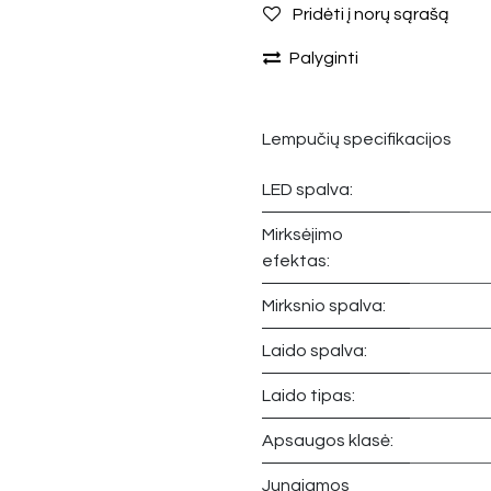
Pridėti į norų sąrašą
Palyginti
Lempučių specifikacijos
LED spalva:
Mirksėjimo
efektas:
Mirksnio spalva:
Laido spalva:
Laido tipas:
Apsaugos klasė:
Jungiamos