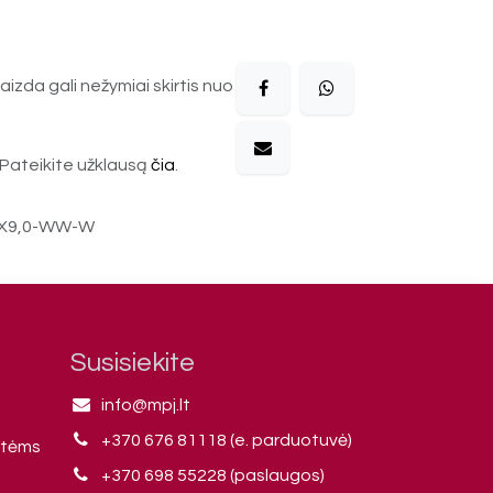
aizda gali nežymiai skirtis nuo
Pateikite užklausą
čia
.
5X9,0-WW-W
Susisiekite
info@mpj.lt
+370 676 81118 (e. parduotuvė)
ntėms
+370 698 55228 (paslaugos)