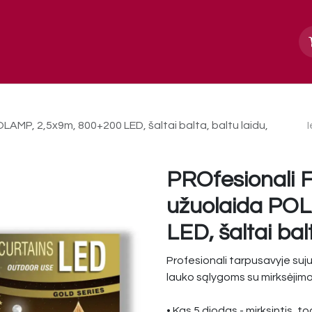
Apie mus
Paslaugos, galerija
Kontakt
AMP, 2,5x9m, 800+200 LED, šaltai balta, baltu laidu,
PROfesionali 
užuolaida PO
LED, šaltai bal
Profesionali tarpusavyje suj
lauko sąlygoms su mirksėjimo 
• Kas 5 diodas - mirksintis, t