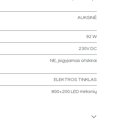
AUKSINĖ
92 W
230V DC
NE, įsigyjamas atskirai
ELEKTROS TINKLAS
800+200 LED mirksnių