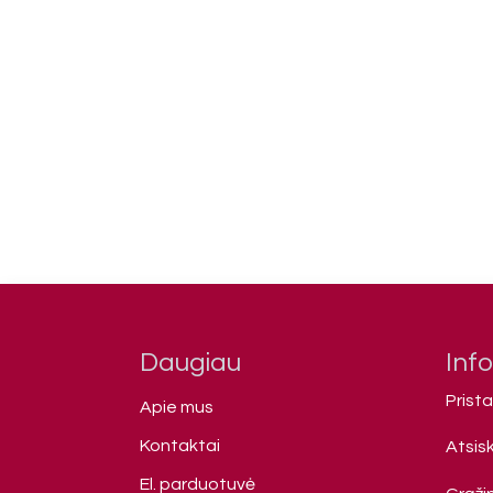
Daugiau
Inf
Prist
Apie mus
Kontaktai
Atsis
El. parduotuvė