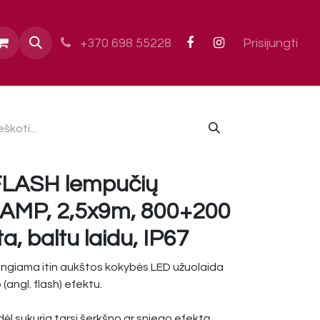
ai
+370 698 55228
Prisijungti
FLASH lempučių
LAMP, 2,5x9m, 800+200
ta, baltu laidu, IP67
ungiama itin aukštos kokybės LED užuolaida
(angl. flash) efektu.
odėl sukuria tarsi šerkšno ar sniego efektą.