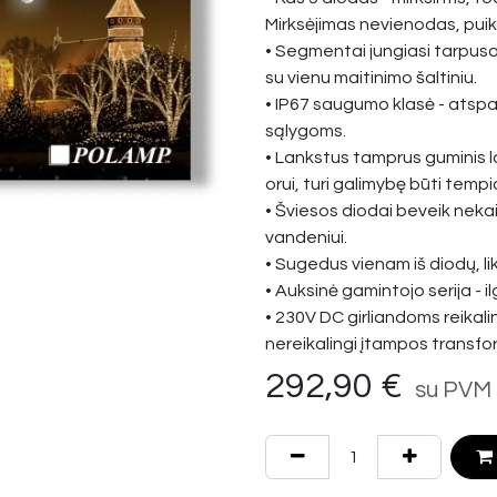
Mirksėjimas nevienodas, puik
• Segmentai jungiasi tarpusa
su vienu maitinimo šaltiniu.
• IP67 saugumo klasė - atspari
sąlygoms.
• Lankstus tamprus guminis la
orui, turi galimybę būti tempi
• Šviesos diodai beveik neka
vandeniui.
• Sugedus vienam iš diodų, lik
• Auksinė gamintojo serija - il
• 230V DC girliandoms reikali
nereikalingi įtampos transfo
292,90
€
su PVM