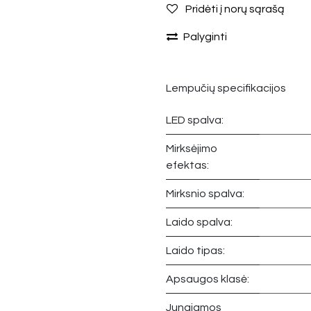
Pridėti į norų sąrašą
Palyginti
Lempučių specifikacijos
LED spalva:
Mirksėjimo
efektas:
Mirksnio spalva:
Laido spalva:
Laido tipas:
Apsaugos klasė:
Jungiamos