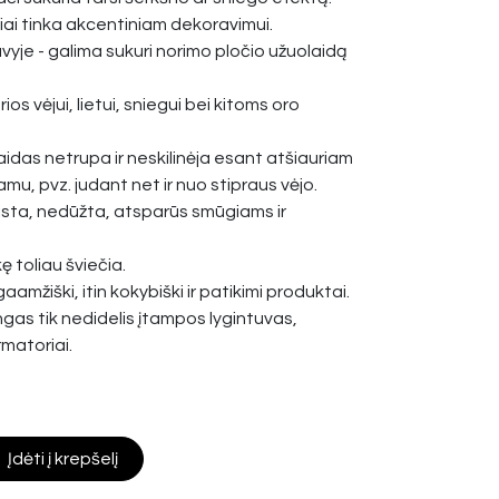
iai tinka akcentiniam dekoravimui.
vyje - galima sukuri norimo pločio užuolaidą
os vėjui, lietui, sniegui bei kitoms oro
idas netrupa ir neskilinėja esant atšiauriam
amu, pvz. judant net ir nuo stipraus vėjo.
ista, nedūžta, atsparūs smūgiams ir
ę toliau šviečia.
gaamžiški, itin kokybiški ir patikimi produktai.
ngas tik nedidelis įtampos lygintuvas,
rmatoriai.
Įdėti į krepšelį