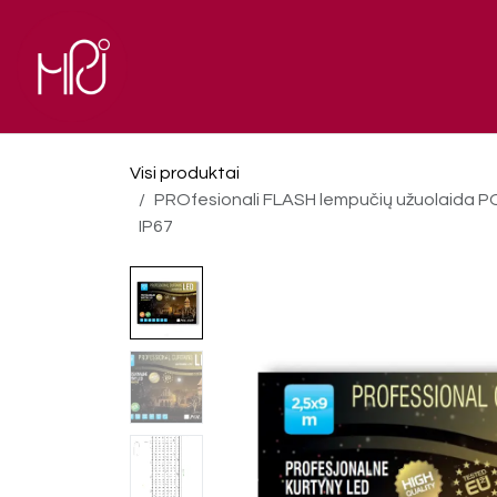
Skip to Content
El. parduotuvė
Pagrindinis
Visi produktai
PROfesionali FLASH lempučių užuolaida POL
IP67