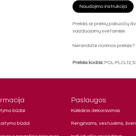
Naudojimo instrukcija
Prekės ar prekių pakuočių išv
vaizduojamų svetainėje.
Nerandate norimos prekės? 
Prekės kodas:
POL-PLCLf2,
ormacija
Paslaugos
atymo būdai
Kalėdinis dekoravimas
kaitymo būdai
Renginiams, vestuvėms, šve