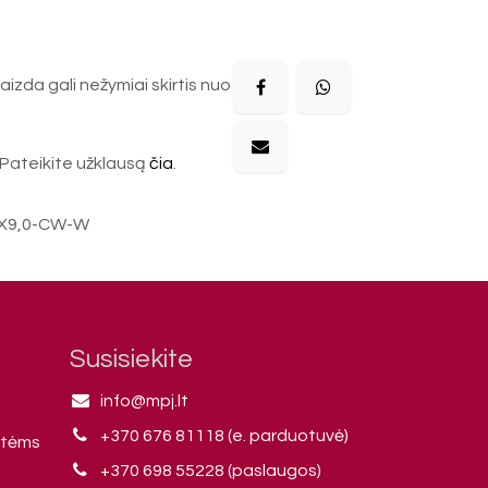
aizda gali nežymiai skirtis nuo
Pateikite užklausą
čia
.
5X9,0-CW-W
Susisiekite
info@mpj.lt
+370 676 81118 (e. parduotuvė)
ntėms
+370 698 55228 (paslaugos)