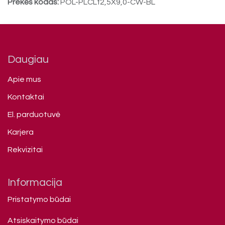
Prekės kodas:
POL-PLCLf2,5X9,0-CW-BL
Daugiau
Apie mus
Kontaktai
El. parduotuvė
Karjera
Rekvizitai
Informacija
Pristatymo būdai
Atsiskaitymo būdai