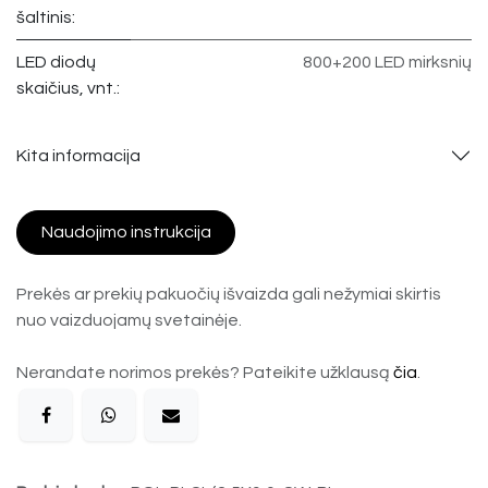
šaltinis:
LED diodų
800+200 LED mirksnių
skaičius, vnt.:
Kita informacija
Naudojimo instrukcija
Prekės ar prekių pakuočių išvaizda gali nežymiai skirtis
nuo vaizduojamų svetainėje.
Nerandate norimos prekės? Pateikite užklausą
čia
.