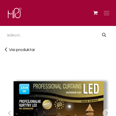
Skip to Content
Visi produktai