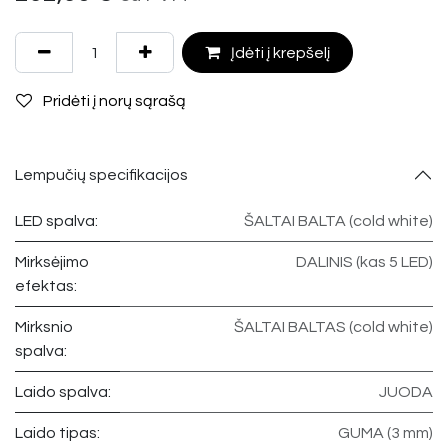
Įdėti į krepšelį
Pridėti į norų sąrašą
Lempučių specifikacijos
LED spalva:
ŠALTAI BALTA (cold white)
Mirksėjimo
DALINIS (kas 5 LED)
efektas:
Mirksnio
ŠALTAI BALTAS (cold white)
spalva:
Laido spalva:
JUODA
Laido tipas:
GUMA (3 mm)