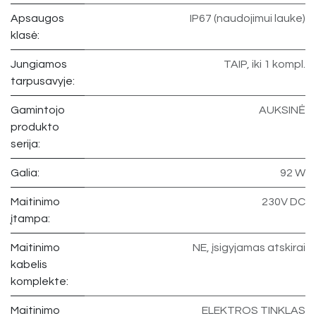
Apsaugos
IP67 (naudojimui lauke)
klasė:
Jungiamos
TAIP, iki 1 kompl.
tarpusavyje:
Gamintojo
AUKSINĖ
produkto
serija:
Galia:
92 W
Maitinimo
230V DC
įtampa:
Maitinimo
NE, įsigyjamas atskirai
kabelis
komplekte:
Maitinimo
ELEKTROS TINKLAS