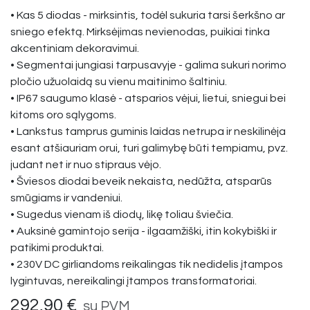
• Kas 5 diodas - mirksintis, todėl sukuria tarsi šerkšno ar
sniego efektą. Mirksėjimas nevienodas, puikiai tinka
akcentiniam dekoravimui.
• Segmentai jungiasi tarpusavyje - galima sukuri norimo
pločio užuolaidą su vienu maitinimo šaltiniu.
• IP67 saugumo klasė - atsparios vėjui, lietui, sniegui bei
kitoms oro sąlygoms.
• Lankstus tamprus guminis laidas netrupa ir neskilinėja
esant atšiauriam orui, turi galimybę būti tempiamu, pvz.
judant net ir nuo stipraus vėjo.
• Šviesos diodai beveik nekaista, nedūžta, atsparūs
smūgiams ir vandeniui.
• Sugedus vienam iš diodų, likę toliau šviečia.
• Auksinė gamintojo serija - ilgaamžiški, itin kokybiški ir
patikimi produktai.
• 230V DC girliandoms reikalingas tik nedidelis įtampos
lygintuvas, nereikalingi įtampos transformatoriai.
292,90
€
su PVM