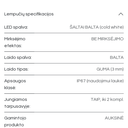
Lempučių specifikacijos
LED spalva:
ŠALTAI BALTA (cold white)
Mirksėjimo
BE MIRKSĖJIMO
efektas:
Laido spalva:
BALTA
Laido tipas:
GUMA (3 mm)
Apsaugos
IP67 (naudojimui lauke)
klasė:
Jungiamos
TAIP, iki 2 kompl.
tarpusavyje:
Gamintojo
AUKSINĖ
produkto