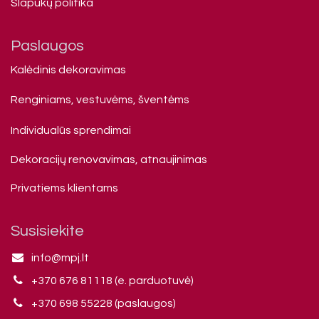
Slapukų politika
Paslaugos
Kalėdinis dekoravimas
Renginiams, vestuvėms, šventėms
Individualūs sprendimai
Dekoracijų renovavimas, atnaujinimas
Privatiems klienta​ms
Susisiekite
info@mpj.lt
+370 676 81118 (e. parduotuvė)
+370 698 55228 (paslaugos)