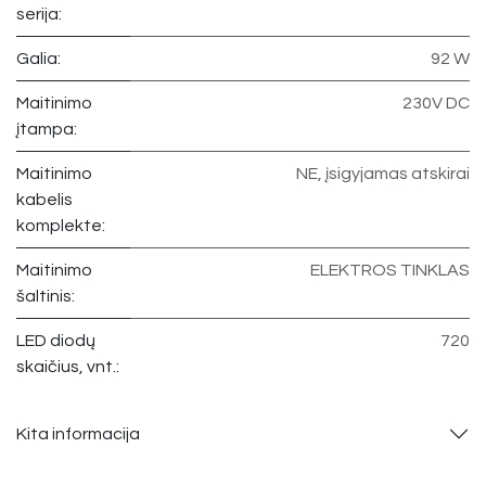
serija:
Galia:
92 W
Maitinimo
230V DC
įtampa:
Maitinimo
NE, įsigyjamas atskirai
kabelis
komplekte:
Maitinimo
ELEKTROS TINKLAS
šaltinis:
LED diodų
720
skaičius, vnt.:
Kita informacija