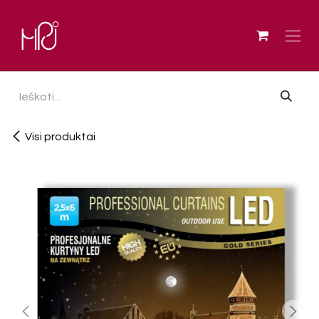
Skip to Content
Visi produktai