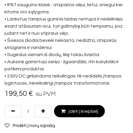
• IP67 saugumo klasė - atsparios vėjui, lietui, sniegui bei
kitoms oro sąlygoms.
• Lankstus tamprus guminis laidas netrupa ir neskilinėja
esant atšiauriam orui, turi galimybę būti tempiamu, pvz.
judant net ir nuo stipraus vėjo.
• Šviesos diodai beveik nekaista, nedūžta, atsparūs
smūgiams ir vandeniui.
• Sugedus vienam iš diodų, likę toliau šviečia.
• Auksinė gamintojo serija - ilgaamžiški, itin kokybiški ir
patikimi produktai.
• 230V DC girliandoms reikalingas tik nedidelis įtampos
lygintuvas, nereikalingi įtampos transformatoriai.
199,50
€
su PVM
Įdėti į krepšelį
Pridėti į norų sąrašą