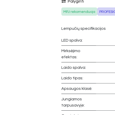
Palyginti
MPJ rekomenduoja
PROFESI
Lempučių specifikacijos
LED spalva:
Mirksėjimo
efektas:
Laido spalva:
Laido tipas:
Apsaugos klasė:
Jungiamos
tarpusavyje: