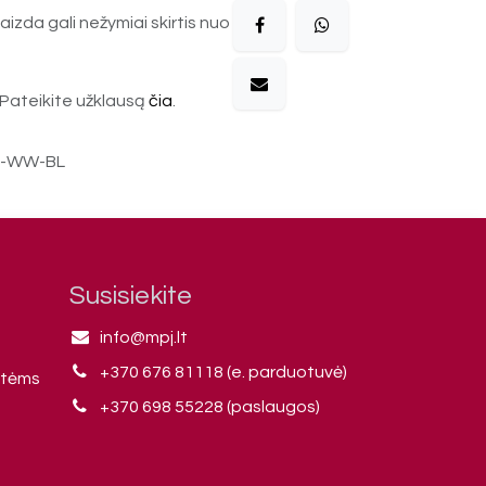
aizda gali nežymiai skirtis nuo
Pateikite užklausą
čia
.
M-WW-BL
Susisiekite
info@mpj.lt
+370 676 81118 (e. parduotuvė)
ntėms
+370 698 55228 (paslaugos)