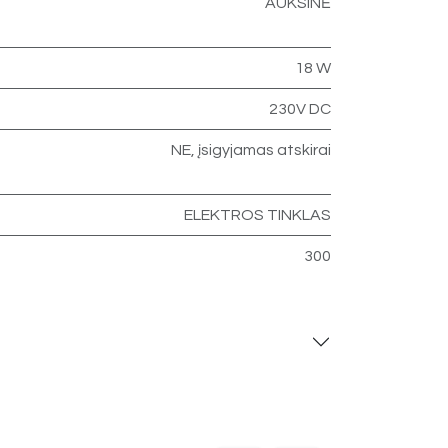
AUKSINĖ
18 W
230V DC
NE, įsigyjamas atskirai
ELEKTROS TINKLAS
300