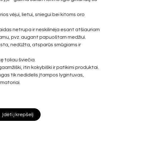
os vėjui, lietui, sniegui bei kitoms oro
idas netrupa ir neskilinėja esant atšiauriam
piamu, pvz. augant papuoštam medžiui.
ista, nedūžta, atsparūs smūgiams ir
ę toliau šviečia.
gaamžiški, itin kokybiški ir patikimi produktai.
ngas tik nedidelis įtampos lygintuvas,
rmatoriai.
Įdėti į krepšelį