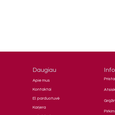
Daugiau
Inf
Prist
Apie mus
Kontaktai
Atsis
El. parduotuvė
Grąžin
Karjera
Pirki