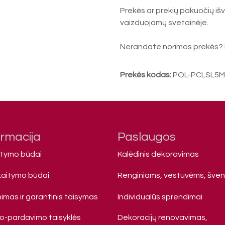
Prekės ar prekių pakuočių išv
vaizduojamų svetainėje.
Nerandate norimos prekės? 
Prekės kodas:
POL-PCLSL5
ormacija
Paslaugos
atymo būdai
Kalėdinis dekoravimas
kaitymo būdai
Renginiams, vestuvėms, šve
imas ir garantinis taisymas
Individualūs sprendimai
mo-pardavimo taisyklės
Dekoracijų renovavimas,