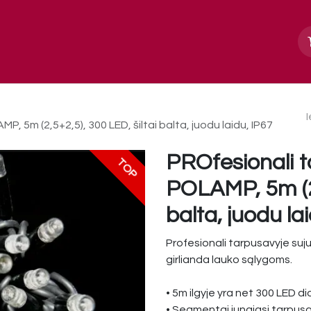
Apie mus
Paslaugos, galerija
Kontakt
, 5m (2,5+2,5), 300 LED, šiltai balta, juodu laidu, IP67
PROfesionali t
TOP
POLAMP, 5m (2,
balta, juodu la
Profesionali tarpusavyje su
girlianda lauko sąlygoms.
• 5m ilgyje yra net 300 LED dio
• Segmentai jungiasi tarpusav