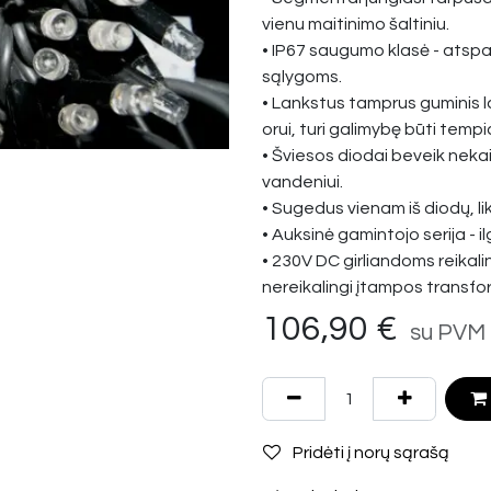
vienu maitinimo šaltiniu.
• IP67 saugumo klasė - atspari
sąlygoms.
• Lankstus tamprus guminis la
orui, turi galimybę būti tem
• Šviesos diodai beveik neka
vandeniui.
• Sugedus vienam iš diodų, lik
• Auksinė gamintojo serija - il
• 230V DC girliandoms reikali
nereikalingi įtampos transfo
106,90
€
su PVM
Pridėti į norų sąrašą