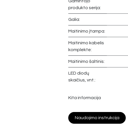
Gamintojo
produkto serija:
Galia:
Maitinimo įtampa:
Maitinimo kabelis
komplekte:
Maitinimo šaltinis:
LED diodų
skaičius, vnt.:
Kita informacija
Naudojimo instrukcija