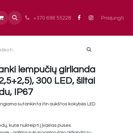
ai
+370 698 55228
Prisijungti
anki lempučių girlianda
5+2,5), 300 LED, šiltai
idu, IP67
jungiama sutankinta itin aukštos kokybės LED
dų, kurie nukreipti į įvairias puses.
yje - galima sukuri norimo ilgio girliandą su