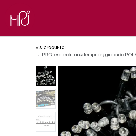
Skip to Content
El. parduotuvė
Pagrindinis
Visi produktai
PROfesionali tanki lempučių girlianda POLAMP