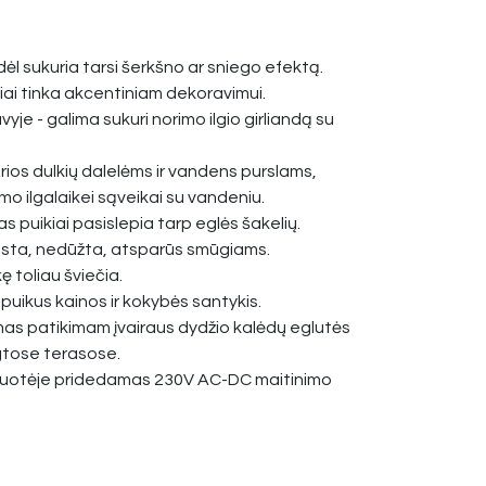
odėl sukuria tarsi šerkšno ar sniego efektą.
iai tinka akcentiniam dekoravimui.
yje - galima sukuri norimo ilgio girliandą su
rios dulkių dalelėms ir vandens purslams,
mo ilgalaikei sąveikai su vandeniu.
s puikiai pasislepia tarp eglės šakelių.
aista, nedūžta, atsparūs smūgiams.
ę toliau šviečia.
 puikus kainos ir kokybės santykis.
imas patikimam įvairaus dydžio kalėdų eglutės
gtose terasose.
kuotėje pridedamas 230V AC-DC maitinimo