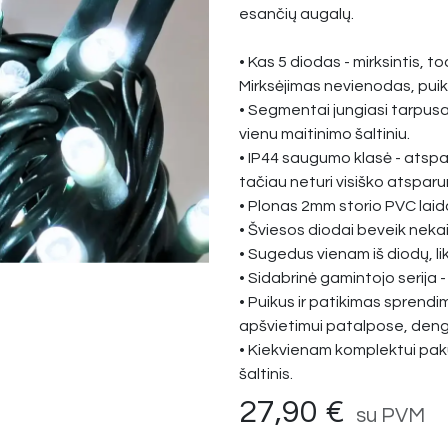
esančių augalų.
• Kas 5 diodas - mirksintis, t
Mirksėjimas nevienodas, puik
• Segmentai jungiasi tarpusav
vienu maitinimo šaltiniu.
• IP44 saugumo klasė - atspa
tačiau neturi visiško atsparu
• Plonas 2mm storio PVC laida
• Šviesos diodai beveik nek
• Sugedus vienam iš diodų, lik
• Sidabrinė gamintojo serija -
• Puikus ir patikimas sprend
apšvietimui patalpose, den
• Kiekvienam komplektui pa
šaltinis.
27,90
€
su PVM