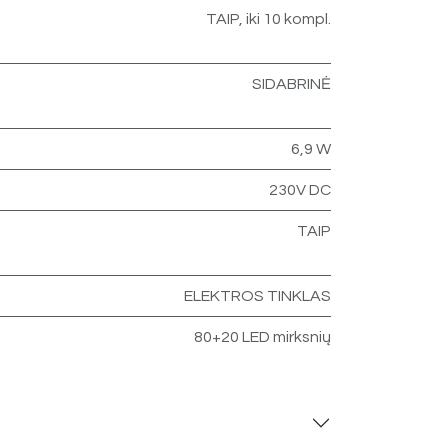
TAIP, iki 10 kompl.
SIDABRINĖ
6,9 W
230V DC
TAIP
ELEKTROS TINKLAS
80+20 LED mirksnių