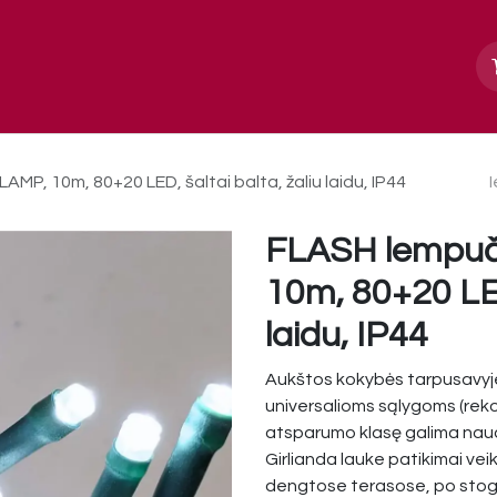
Apie mus
Paslaugos, galerija
Kontakt
MP, 10m, 80+20 LED, šaltai balta, žaliu laidu, IP44
FLASH lempuči
10m, 80+20 LED,
laidu, IP44
Aukštos kokybės tarpusavyje
universalioms sąlygoms (rek
atsparumo klasę galima naudo
Girlianda lauke patikimai vei
dengtose terasose, po stoge