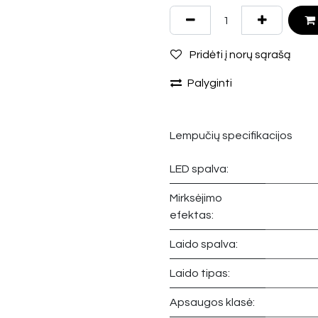
Pridėti į norų sąrašą
Palyginti
Lempučių specifikacijos
LED spalva:
Mirksėjimo
efektas:
Laido spalva:
Laido tipas:
Apsaugos klasė: