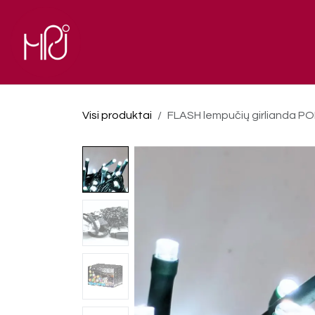
Skip to Content
El. parduotuvė
Pagrindinis
Visi produktai
FLASH lempučių girlianda POLA