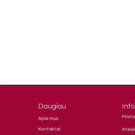
Daugiau
Inf
Prist
Apie mus
Kontaktai
Atsis