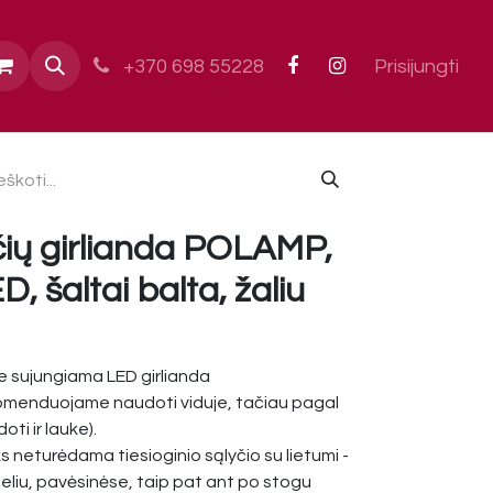
ai
+370 698 55228
Prisijungti
ų girlianda POLAMP,
 šaltai balta, žaliu
 sujungiama LED girlianda
omenduojame naudoti viduje, tačiau pagal
ti ir lauke).
ks neturėdama tiesioginio sąlyčio su lietumi -
liu, pavėsinėse, taip pat ant po stogu