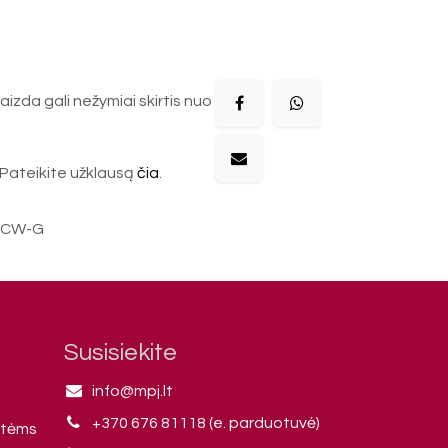
aizda gali nežymiai skirtis nuo
Pateikite užklausą
čia
.
-CW-G
Susisiekite
info@mpj.lt
+370 676 81118 (e. parduotuvė)
ntėms