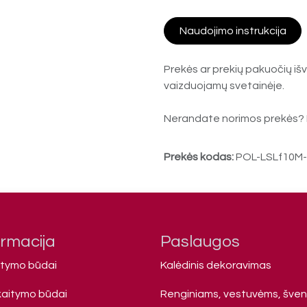
Naudojimo instrukcija
Prekės ar prekių pakuočių išv
vaizduojamų svetainėje.
Nerandate norimos prekės? 
Prekės kodas:
POL-LSLf10M
ormacija
Paslaugos
atymo būdai
Kalėdinis dekoravimas
kaitymo būdai
Renginiams, vestuvėms, šve