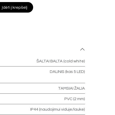
Įdėti į krepšelį
ŠALTAI BALTA (cold white)
DALINIS (kas 5 LED)
TAMSIAI ŽALIA
PVC (2 mm)
IP44 (naudojimui viduje/lauke)