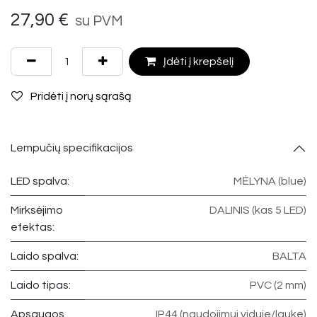
27,90
€
su PVM
Įdėti į krepšelį
Pridėti į norų sąrašą
Lempučių specifikacijos
LED spalva:
MĖLYNA (blue)
Mirksėjimo
DALINIS (kas 5 LED)
efektas:
Laido spalva:
BALTA
Laido tipas:
PVC (2 mm)
Apsaugos
IP44 (naudojimui viduje/lauke)