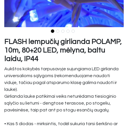
FLASH lempučių girlianda POLAMP,
10m, 80+20 LED, mėlyna, baltu
laidu, IP44
Aukštos kokybės tarpusavyje sujungiama LED girlianda
universalioms sąlygoms (rekomenduojame naudoti
viduje, tačiau pagal atsparumo klasę galima naudoti ir
lauke).
Girlianda lauke patikimai veiks neturėdama tiesioginio
sąlyčio su lietumi - dengtose terasose, po stogeliu,
pavėsinėse, taip pat ant po stogu esančių augalų.
• Kas 5 diodas - mirksintis, todėl sukuria tarsi šerkšno ar