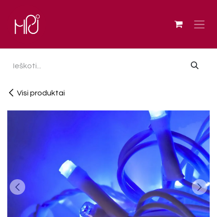
Skip to Content
Visi produktai