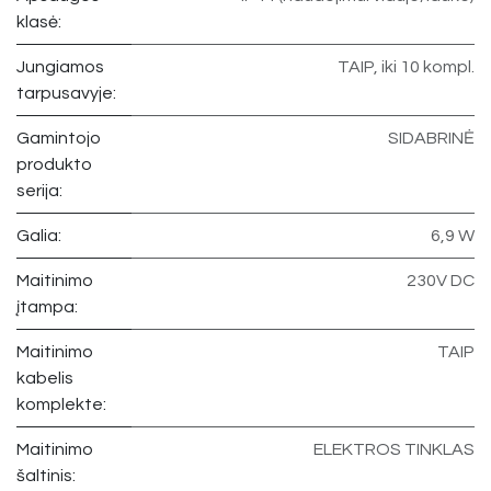
klasė:
Jungiamos
TAIP, iki 10 kompl.
tarpusavyje:
Gamintojo
SIDABRINĖ
produkto
serija:
Galia:
6,9 W
Maitinimo
230V DC
įtampa:
Maitinimo
TAIP
kabelis
komplekte:
Maitinimo
ELEKTROS TINKLAS
šaltinis: