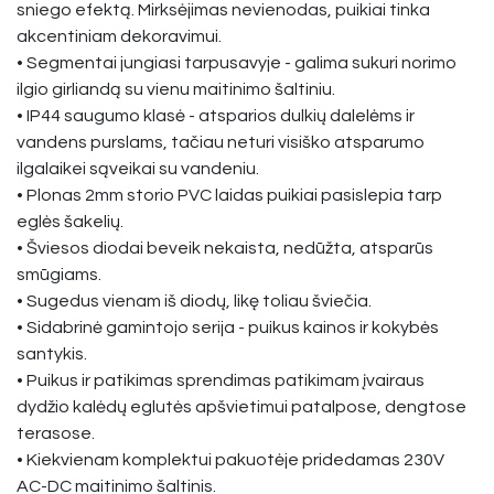
sniego efektą. Mirksėjimas nevienodas, puikiai tinka
akcentiniam dekoravimui.
• Segmentai jungiasi tarpusavyje - galima sukuri norimo
ilgio girliandą su vienu maitinimo šaltiniu.
• IP44 saugumo klasė - atsparios dulkių dalelėms ir
vandens purslams, tačiau neturi visiško atsparumo
ilgalaikei sąveikai su vandeniu.
• Plonas 2mm storio PVC laidas puikiai pasislepia tarp
eglės šakelių.
• Šviesos diodai beveik nekaista, nedūžta, atsparūs
smūgiams.
• Sugedus vienam iš diodų, likę toliau šviečia.
• Sidabrinė gamintojo serija - puikus kainos ir kokybės
santykis.
• Puikus ir patikimas sprendimas patikimam įvairaus
dydžio kalėdų eglutės apšvietimui patalpose, dengtose
terasose.
• Kiekvienam komplektui pakuotėje pridedamas 230V
AC-DC maitinimo šaltinis.