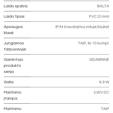
Laido spalva:
BALTA
Laido tipas:
PVC (2 mm)
Apsaugos
IP44 (naudojimui viduje/lauke)
klasė:
Jungiamos
TAIP, iki 10 kompl.
tarpusavyje:
Gamintojo
SIDABRINĖ
produkto
serija:
Galia:
6,9 W
Maitinimo
230V DC
įtampa:
Maitinimo
TAIP