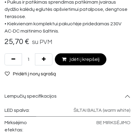
• Puikus ir patikimas sprendimas patikimam įvairaus
dydžio kalėdų eglutės apšvietimui patalpose, dengtose
terasose.
• Kiekvienam komplektui pakuotėje pridedamas 230V
AC-DC maitinimo šaltinis.
25,70
€
su PVM
Įdėti į krepšelį
Pridėti į norų sąrašą
Lempučių specifikacijos
LED spalva:
ŠILTAI BALTA (warm white)
Mirksėjimo
BE MIRKSĖJIMO
efektas: