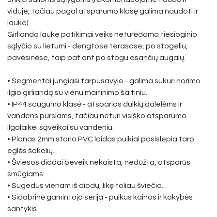
viduje, tačiau pagal atsparumo klasę galima naudoti ir
lauke).
Girlianda lauke patikimai veiks neturėdama tiesioginio
sąlyčio su lietumi - dengtose terasose, po stogeliu,
pavėsinėse, taip pat ant po stogu esančių augalų.
• Segmentai jungiasi tarpusavyje - galima sukuri norimo
ilgio girliandą su vienu maitinimo šaltiniu.
• IP44 saugumo klasė - atsparios dulkių dalelėms ir
vandens purslams, tačiau neturi visiško atsparumo
ilgalaikei sąveikai su vandeniu.
• Plonas 2mm storio PVC laidas puikiai pasislepia tarp
eglės šakelių.
• Šviesos diodai beveik nekaista, nedūžta, atsparūs
smūgiams.
• Sugedus vienam iš diodų, likę toliau šviečia.
• Sidabrinė gamintojo serija - puikus kainos ir kokybės
santykis.