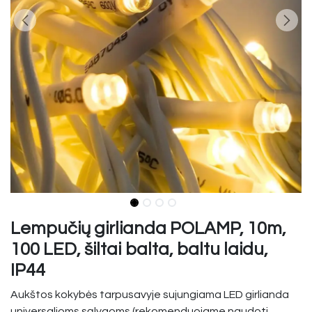
Lempučių girlianda POLAMP, 10m,
100 LED, šiltai balta, baltu laidu,
IP44
Aukštos kokybės tarpusavyje sujungiama LED girlianda
universalioms sąlygoms (rekomenduojame naudoti