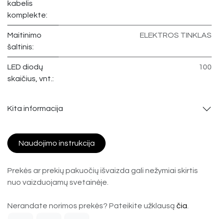
kabelis
komplekte:
Maitinimo
ELEKTROS TINKLAS
šaltinis:
LED diodų
100
skaičius, vnt.:
Kita informacija
Naudojimo instrukcija
Prekės ar prekių pakuočių išvaizda gali nežymiai skirtis
nuo vaizduojamų svetainėje.
Nerandate norimos prekės? Pateikite užklausą
čia
.