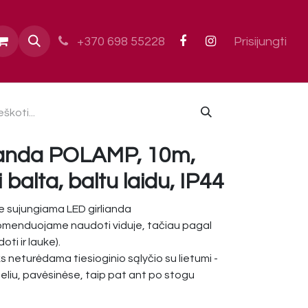
ai
+370 698 55228
Prisijungti
ianda POLAMP, 10m,
 balta, baltu laidu, IP44
 sujungiama LED girlianda
omenduojame naudoti viduje, tačiau pagal
ti ir lauke).
ks neturėdama tiesioginio sąlyčio su lietumi -
liu, pavėsinėse, taip pat ant po stogu