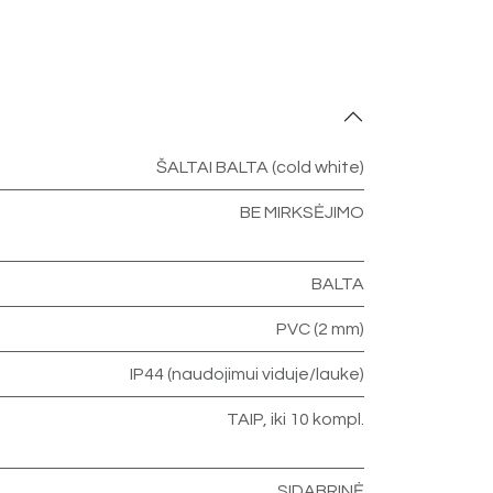
ŠALTAI BALTA (cold white)
BE MIRKSĖJIMO
BALTA
PVC (2 mm)
IP44 (naudojimui viduje/lauke)
TAIP, iki 10 kompl.
SIDABRINĖ