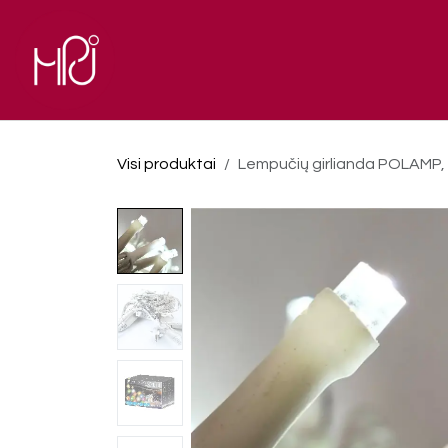
Skip to Content
El. parduotuvė
Pagrindinis
Visi produktai
Lempučių girlianda POLAMP, 10