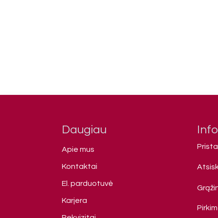
Daugiau
Inf
Prist
Apie mus
Kontaktai
Atsis
El. parduotuvė
Grąžin
Karjera
Pirki
Rekvizitai