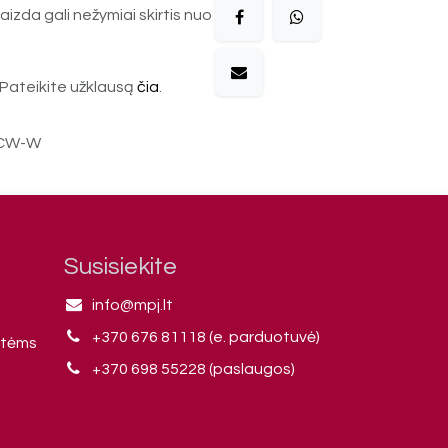
aizda gali nežymiai skirtis nuo
Pateikite užklausą
čia
.
-CW-W
Susisiekite
info@mpj.lt
+370 676 81118 (e. parduotuvė)
ntėms
+370 698 55228 (paslaugos)