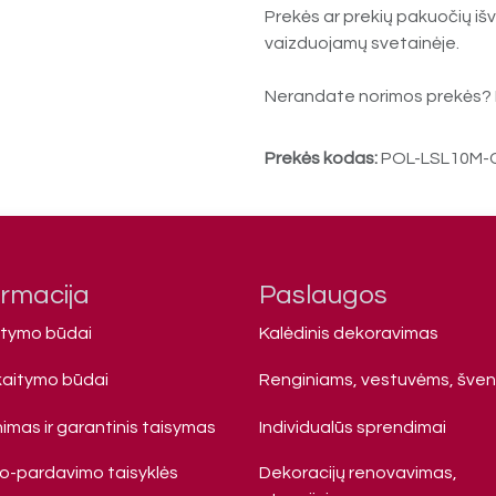
Prekės ar prekių pakuočių išv
vaizduojamų svetainėje.
Nerandate norimos prekės? 
Prekės kodas:
POL-LSL10M
ormacija
Paslaugos
atymo būdai
Kalėdinis dekoravimas
kaitymo būdai
Renginiams, vestuvėms, šve
imas ir garantinis taisymas
Individualūs sprendimai
mo-pardavimo taisyklės
Dekoracijų renovavimas,