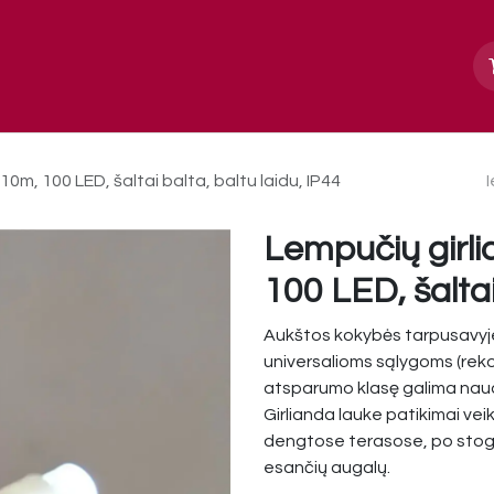
Apie mus
Paslaugos, galerija
Kontakt
m, 100 LED, šaltai balta, baltu laidu, IP44
Lempučių girl
100 LED, šaltai
Aukštos kokybės tarpusavyje
universalioms sąlygoms (rek
atsparumo klasę galima naudo
Girlianda lauke patikimai vei
dengtose terasose, po stoge
esančių augalų.