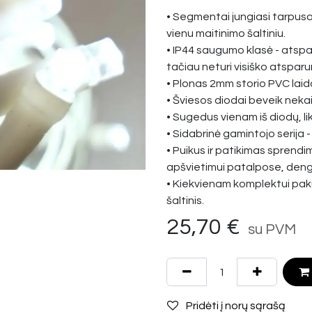
• Segmentai jungiasi tarpusav
vienu maitinimo šaltiniu.
• IP44 saugumo klasė - atspa
tačiau neturi visiško atsparu
• Plonas 2mm storio PVC laida
• Šviesos diodai beveik nek
• Sugedus vienam iš diodų, lik
• Sidabrinė gamintojo serija -
• Puikus ir patikimas sprend
apšvietimui patalpose, den
• Kiekvienam komplektui pa
šaltinis.
25,70
€
su PVM
Pridėti į norų sąrašą