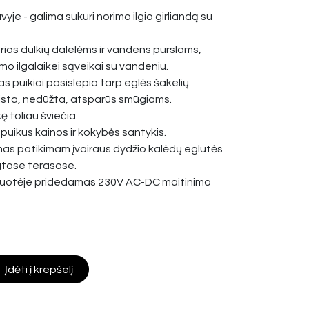
yje - galima sukuri norimo ilgio girliandą su
rios dulkių dalelėms ir vandens purslams,
mo ilgalaikei sąveikai su vandeniu.
s puikiai pasislepia tarp eglės šakelių.
aista, nedūžta, atsparūs smūgiams.
ę toliau šviečia.
 puikus kainos ir kokybės santykis.
imas patikimam įvairaus dydžio kalėdų eglutės
gtose terasose.
kuotėje pridedamas 230V AC-DC maitinimo
Įdėti į krepšelį