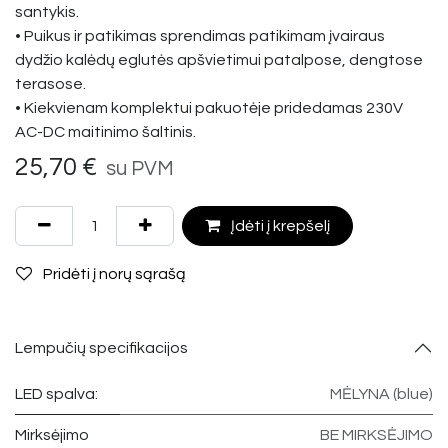
santykis.
• Puikus ir patikimas sprendimas patikimam įvairaus
dydžio kalėdų eglutės apšvietimui patalpose, dengtose
terasose.
• Kiekvienam komplektui pakuotėje pridedamas 230V
AC-DC maitinimo šaltinis.
25,70
€
su PVM
Įdėti į krepšelį
Pridėti į norų sąrašą
Lempučių specifikacijos
LED spalva:
MĖLYNA (blue)
Mirksėjimo
BE MIRKSĖJIMO