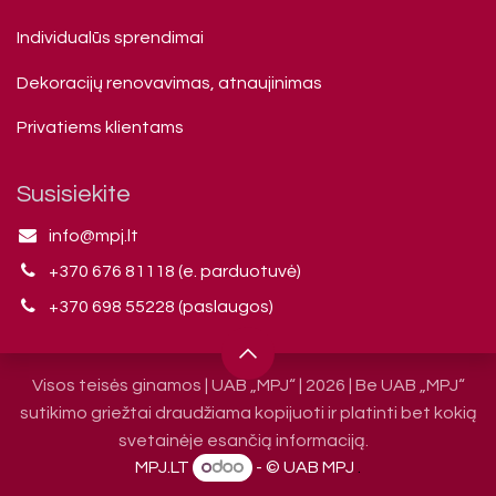
Individualūs sprendimai
Dekoracijų renovavimas, atnaujinimas
Privatiems klienta​ms
Susisiekite
info@mpj.lt
+370 676 81118 (e. parduotuvė)
+370 698 55228 (paslaugos)
Visos teisės ginamos | UAB „MPJ“ | 2026 | Be UAB „MPJ“
sutikimo griežtai draudžiama kopijuoti ir platinti bet kokią
svetainėje esančią informaciją.
MPJ.LT
- © UAB MPJ
.