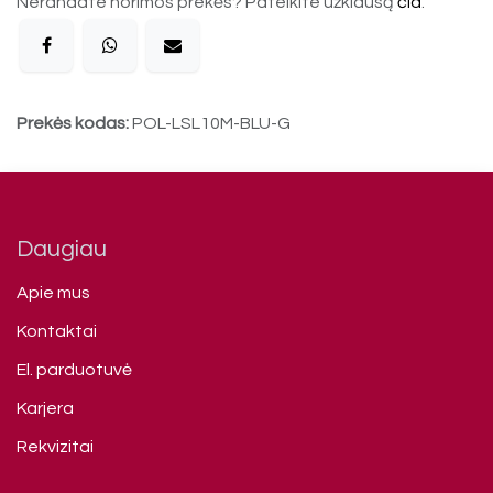
Nerandate norimos prekės? Pateikite užklausą
čia
.
Prekės kodas:
POL-LSL10M-BLU-G
Daugiau
Apie mus
Kontaktai
El. parduotuvė
Karjera
Rekvizitai