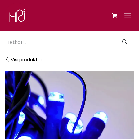
Skip to Content
Visi produktai