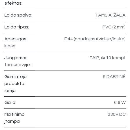
efektas:
Laido spalva:
TAMSIAI ŽALIA
Laido tipas:
PVC (2 mm)
Apsaugos
IP44 (naudojimui viduje/lauke)
klasė:
Jungiamos
TAIP, iki 10 kompl.
tarpusavyje:
Gamintojo
SIDABRINĖ
produkto
serija:
Galia:
6,9 W
Maitinimo
230V DC
įtampa: