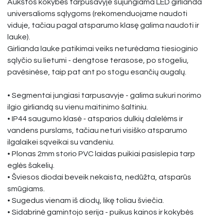
Aukštos kokybės tarpusavyje sujungiama LED girlianda
universalioms sąlygoms (rekomenduojame naudoti
viduje, tačiau pagal atsparumo klasę galima naudoti ir
lauke).
Girlianda lauke patikimai veiks neturėdama tiesioginio
sąlyčio su lietumi - dengtose terasose, po stogeliu,
pavėsinėse, taip pat ant po stogu esančių augalų.
• Segmentai jungiasi tarpusavyje - galima sukuri norimo
ilgio girliandą su vienu maitinimo šaltiniu.
• IP44 saugumo klasė - atsparios dulkių dalelėms ir
vandens purslams, tačiau neturi visiško atsparumo
ilgalaikei sąveikai su vandeniu.
• Plonas 2mm storio PVC laidas puikiai pasislepia tarp
eglės šakelių.
• Šviesos diodai beveik nekaista, nedūžta, atsparūs
smūgiams.
• Sugedus vienam iš diodų, likę toliau šviečia.
• Sidabrinė gamintojo serija - puikus kainos ir kokybės