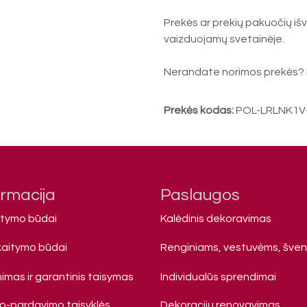
Prekės ar prekių pakuočių išv
vaizduojamų svetainėje.
Nerandate norimos prekės? 
Prekės kodas:
POL-LRLNK1
ormacija
Paslaugos
atymo būdai
Kalėdinis dekoravimas
kaitymo būdai
Renginiams, vestuvėms, šve
imas ir garantinis taisymas
Individualūs sprendimai
mo-pardavimo taisyklės
Dekoracijų renovavimas,