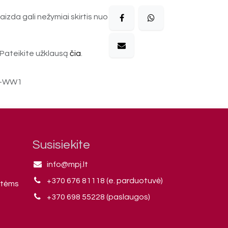
aizda gali nežymiai skirtis nuo
Pateikite užklausą
čia
.
V-WW1
Susisiekite
info@mpj.lt
+370 676 81118 (e. parduotuvė)
ntėms
+370 698 55228 (paslaugos)