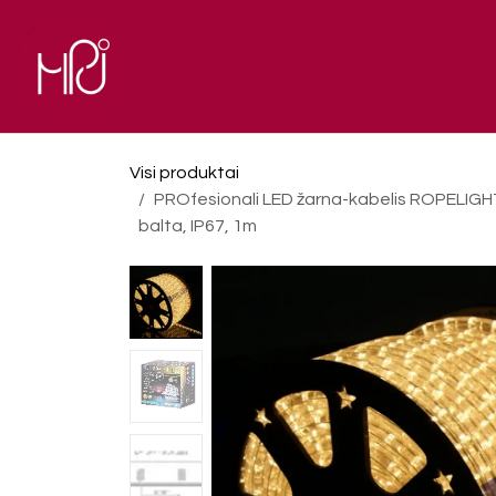
Skip to Content
El. parduotuvė
Pagrindinis
Visi produktai
PROfesionali LED žarna-kabelis ROPELIGHT 
balta, IP67, 1m