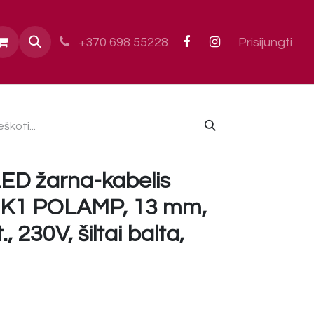
ai
+370 698 55228
Prisijungti
LED žarna-kabelis
K1 POLAMP, 13 mm,
, 230V, šiltai balta,