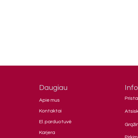
Daugiau
Inf
Prist
Apie mus
Kontaktai
Atsis
El. parduotuvė
Grąžin
Karjera
Pirki