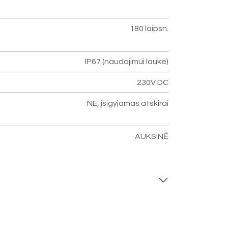
180 laipsn.
IP67 (naudojimui lauke)
230V DC
NE, įsigyjamas atskirai
AUKSINĖ