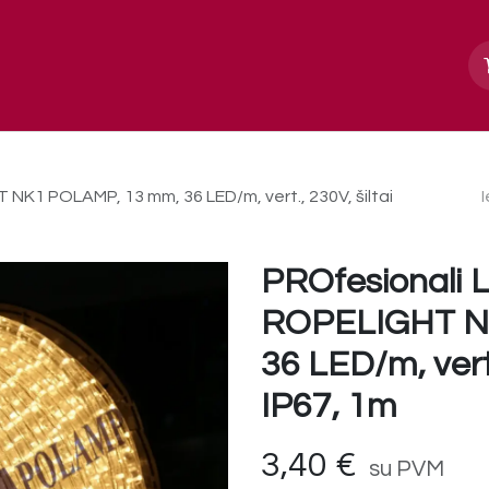
Apie mus
Paslaugos, galerija
Kontakt
NK1 POLAMP, 13 mm, 36 LED/m, vert., 230V, šiltai
PROfesionali 
ROPELIGHT N
36 LED/m, vert.
IP67, 1m
3,40
€
su PVM