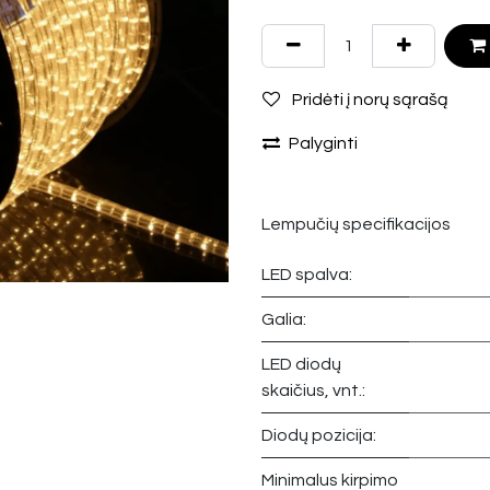
Pridėti į norų sąrašą
Palyginti
Lempučių specifikacijos
LED spalva:
Galia:
LED diodų
skaičius, vnt.:
Diodų pozicija:
Minimalus kirpimo