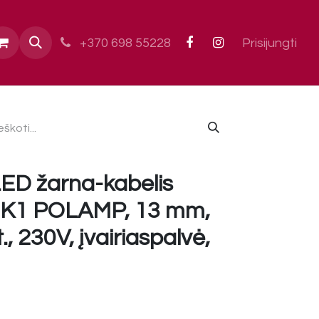
ai
+370 698 55228
Prisijungti
LED žarna-kabelis
K1 POLAMP, 13 mm,
, 230V, įvairiaspalvė,