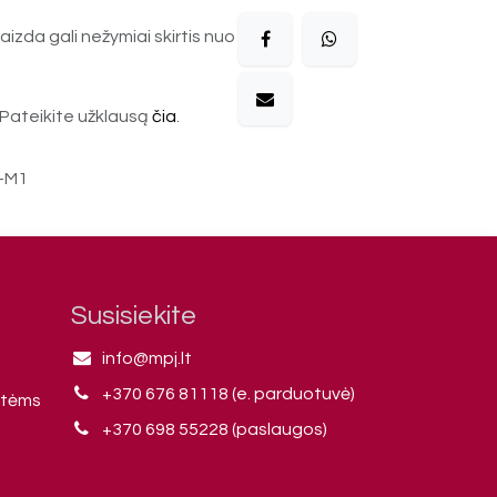
aizda gali nežymiai skirtis nuo
Pateikite užklausą
čia
.
-M1
Susisiekite
info@mpj.lt
+370 676 81118 (e. parduotuvė)
ntėms
+370 698 55228 (paslaugos)