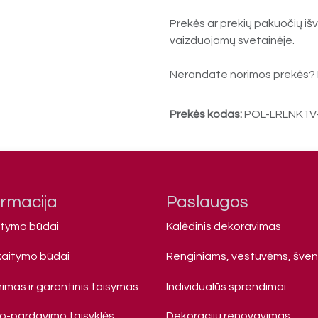
Prekės ar prekių pakuočių išv
vaizduojamų svetainėje.
Nerandate norimos prekės? 
Prekės kodas:
POL-LRLNK1V
ormacija
Paslaugos
atymo būdai
Kalėdinis dekoravimas
kaitymo būdai
Renginiams, vestuvėms, šve
imas ir garantinis taisymas
Individualūs sprendimai
mo-pardavimo taisyklės
Dekoracijų renovavimas,