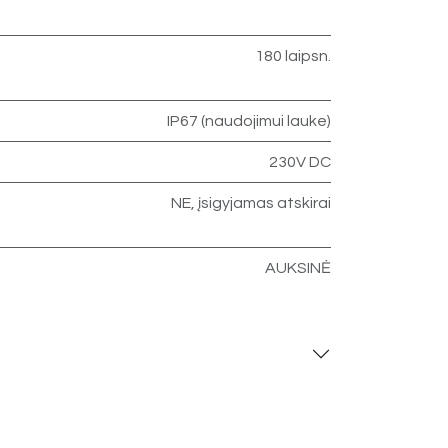
180 laipsn.
IP67 (naudojimui lauke)
230V DC
NE, įsigyjamas atskirai
AUKSINĖ