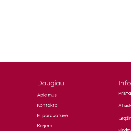
Daugiau
Inf
Prist
Apie mus
Kontaktai
Atsis
El. parduotuvė
Grąžin
Karjera
Pirki