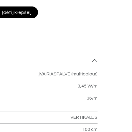
Įdėti į krepšelį
ĮVAIRIASPALVĖ (multicolour)
3,45 W/m
36/m
VERTIKALUS
100 cm