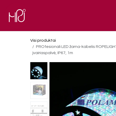
Skip to Content
El. parduotuvė
Pagrindinis
Visi produktai
PROfesionali LED žarna-kabelis ROPELIGHT
įvairiaspalvė, IP67, 1m