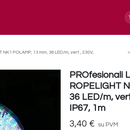
Apie mus
Paslaugos, galerija
Kontakt
 NK1 POLAMP, 13 mm, 36 LED/m, vert., 230V,
PROfesionali 
ROPELIGHT N
36 LED/m, vert.
IP67, 1m
3,40
€
su PVM