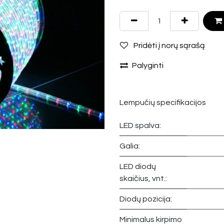
Pridėti į norų sąrašą
Palyginti
Lempučių specifikacijos
LED spalva:
Galia:
LED diodų
skaičius, vnt.:
Diodų pozicija:
Minimalus kirpimo