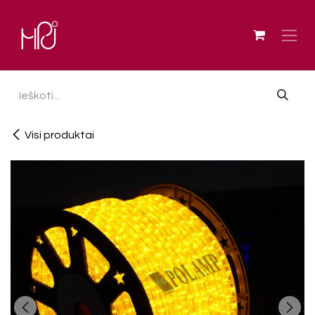
Skip to Content
Visi produktai