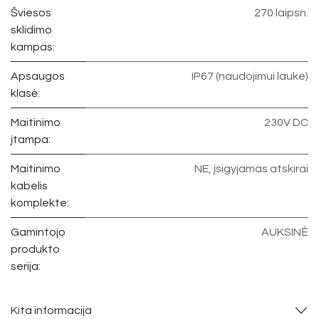
Šviesos
270 laipsn.
sklidimo
kampas:
Apsaugos
IP67 (naudojimui lauke)
klasė:
Maitinimo
230V DC
įtampa:
Maitinimo
NE, įsigyjamas atskirai
kabelis
komplekte:
Gamintojo
AUKSINĖ
produkto
serija:
Kita informacija