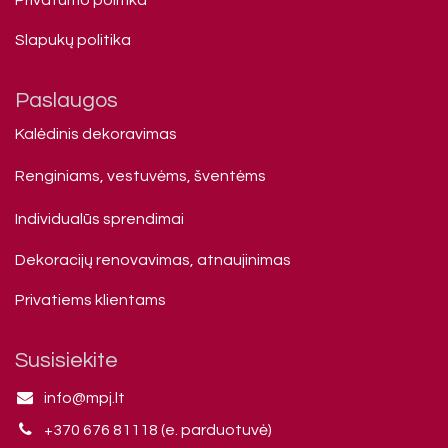
Slapukų politika
Paslaugos
Kalėdinis dekoravimas
Renginiams, vestuvėms, šventėms
Individualūs sprendimai
Dekoracijų renovavimas, atnaujinimas
Privatiems klienta​ms
Susisiekite
info@mpj.lt
+370 676 81118 (e. parduotuvė)