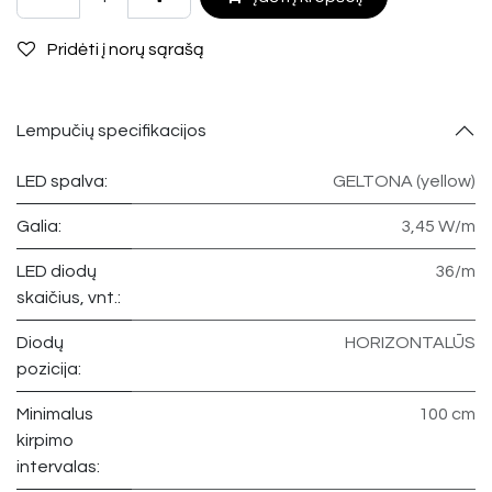
Pridėti į norų sąrašą
Lempučių specifikacijos
LED spalva:
GELTONA (yellow)
Galia:
3,45 W/m
LED diodų
36/m
skaičius, vnt.:
Diodų
HORIZONTALŪS
pozicija:
Minimalus
100 cm
kirpimo
intervalas: