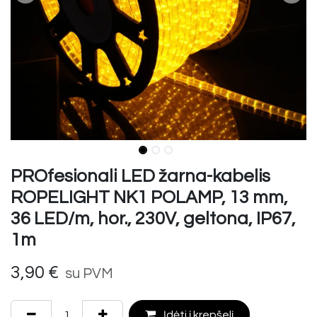
PROfesionali LED žarna-kabelis
ROPELIGHT NK1 POLAMP, 13 mm,
36 LED/m, hor., 230V, geltona, IP67,
1m
3,90
€
su PVM
Įdėti į krepšelį