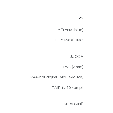
MĖLYNA (blue)
BE MIRKSĖJIMO
JUODA
PVC (2 mm)
IP44 (naudojimui viduje/lauke)
TAIP, iki 10 kompl.
SIDABRINĖ