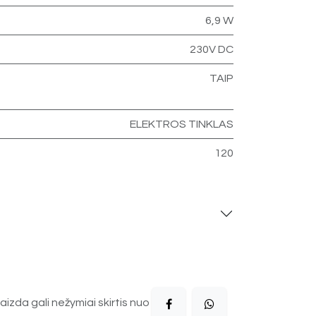
6,9 W
230V DC
TAIP
ELEKTROS TINKLAS
120
aizda gali nežymiai skirtis nuo