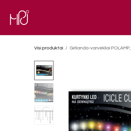
Skip to Content
El. parduotuvė
Pagrindinis
Visi produktai
Girlianda-varvekliai POLAMP, 