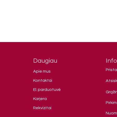
Daugiau
Inf
Prist
Apie mus
Kontaktai
Atsis
El. parduotuvė
Grąžin
Karjera
Pirki
Rekvizitai
Nuomo