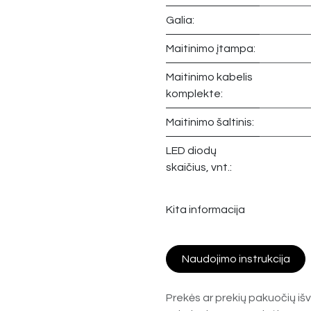
Galia:
Maitinimo įtampa:
Maitinimo kabelis
komplekte:
Maitinimo šaltinis:
LED diodų
skaičius, vnt.:
Kita informacija
Naudojimo instrukcija
Prekės ar prekių pakuočių išv