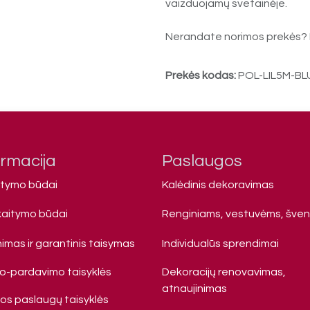
vaizduojamų svetainėje.
Nerandate norimos prekės? 
Prekės kodas:
POL-LIL5M-BL
ormacija
Paslaugos
atymo būdai
Kalėdinis dekoravimas
kaitymo būdai
Renginiams, vestuvėms, šve
imas ir garantinis taisymas
Individualūs sprendimai
mo-pardavimo taisyklės
Dekoracijų renovavimas,
atnaujinimas
s paslaugų taisyklės