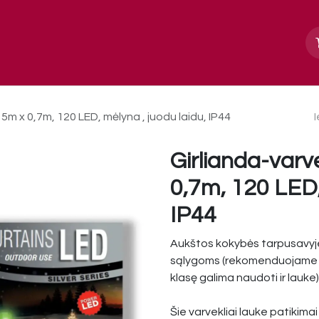
Apie mus
Paslaugos, galerija
Kontakt
5m x 0,7m, 120 LED, mėlyna , juodu laidu, IP44
Girlianda-varv
0,7m, 120 LED,
IP44
Aukštos kokybės tarpusavyje 
sąlygoms (rekomenduojame n
klasę galima naudoti ir lauke)
Šie varvekliai lauke patikimai