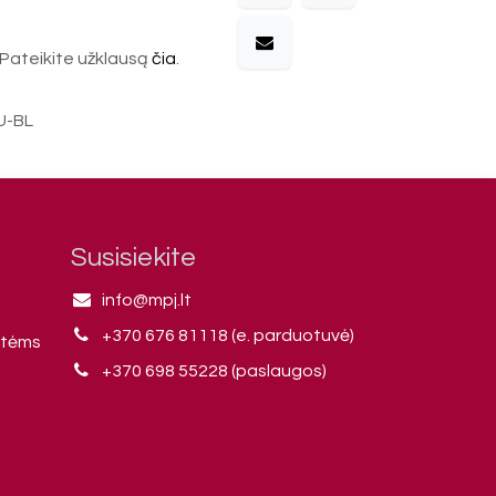
Pateikite užklausą
čia
.
U-BL
Susisiekite
info@mpj.lt
+370 676 81118 (e. parduotuvė)
ntėms
+370 698 55228 (paslaugos)