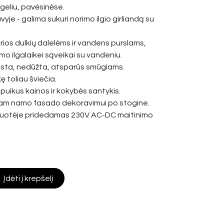
geliu, pavėsinėse.
yje - galima sukuri norimo ilgio girliandą su
rios dulkių dalelėms ir vandens purslams,
mo ilgalaikei sąveikai su vandeniu.
aista, nedūžta, atsparūs smūgiams.
ę toliau šviečia.
 puikus kainos ir kokybės santykis.
iam namo fasado dekoravimui po stogine.
kuotėje pridedamas 230V AC-DC maitinimo
Įdėti į krepšelį