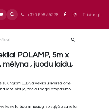
ai
+370 698 55228
Prisijungti
ekliai POLAMP, 5m x
 mėlyna , juodu laidu,
sujungiami LED varvekliai universalioms
audoti viduje, tačiau pagal atsparumo
.
 veiks neturėdami tiesioginio sąlyčio su lietumi