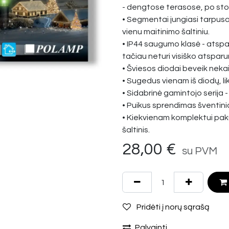
- dengtose terasose, po sto
• Segmentai jungiasi tarpusav
vienu maitinimo šaltiniu.
• IP44 saugumo klasė - atspa
tačiau neturi visiško atsparu
• Šviesos diodai beveik nek
• Sugedus vienam iš diodų, lik
• Sidabrinė gamintojo serija -
• Puikus sprendimas šventin
• Kiekvienam komplektui pa
šaltinis.
28,00
€
su PVM
Pridėti į norų sąrašą
Palyginti