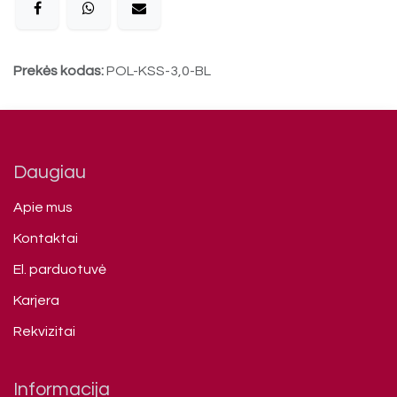
Prekės kodas:
POL-KSS-3,0-BL
Daugiau
Apie mus
Kontaktai
El. parduotuvė
Karjera
Rekvizitai
Informacija