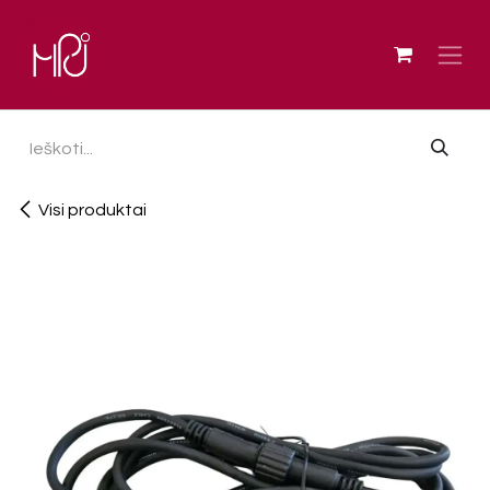
Skip to Content
Visi produktai