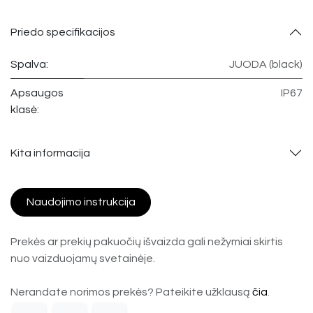
Priedo specifikacijos
Spalva:
JUODA (black)
Apsaugos
IP67
klasė:
Kita informacija
Naudojimo instrukcija
Prekės ar prekių pakuočių išvaizda gali nežymiai skirtis
nuo vaizduojamų svetainėje.
Nerandate norimos prekės? Pateikite užklausą
čia
.