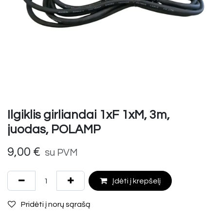
Ilgiklis girliandai 1xF 1xM, 3m,
juodas, POLAMP
9,00
€
su PVM
Įdėti į krepšelį
Pridėti į norų sąrašą