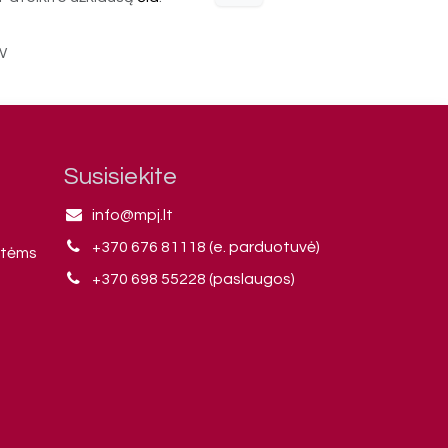
W
Susisiekite
info@mpj.lt
+370 676 81118 (e. parduotuvė)
ntėms
+370 698 55228 (paslaugos)