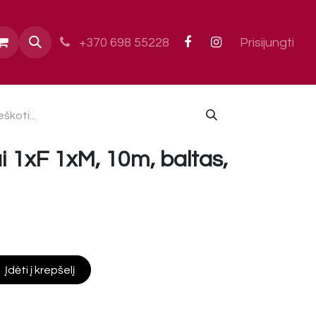
ai
+370 698 55228
Prisijungti
dai 1xF 1xM, 10m, baltas,
Įdėti į krepšelį