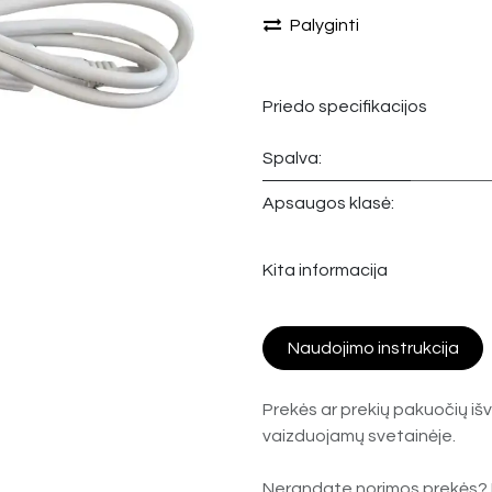
Palyginti
Priedo specifikacijos
Spalva:
Apsaugos klasė:
Kita informacija
Naudojimo instrukcija
Prekės ar prekių pakuočių išv
vaizduojamų svetainėje.
Nerandate norimos prekės? 