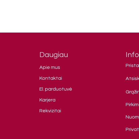
Daugiau
Inf
Prist
Apie mus
Kontaktai
Atsis
El. parduotuvė
Grąžin
Karjera
Pirki
Rekvizitai
Nuomo
Priva