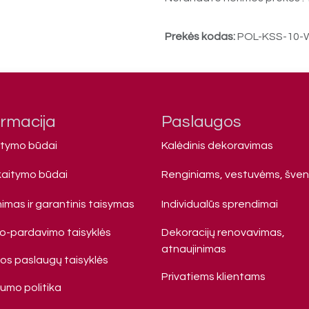
Prekės kodas:
POL-KSS-10-
ormacija
Paslaugos
atymo būdai
Kalėdinis dekoravimas
kaitymo būdai
Renginiams, vestuvėms, šve
imas ir garantinis taisymas
Individualūs sprendimai
mo-pardavimo taisyklės
Dekoracijų renovavimas,
atnaujinimas
s paslaugų taisyklės
Privatiems klienta​ms
tumo politika