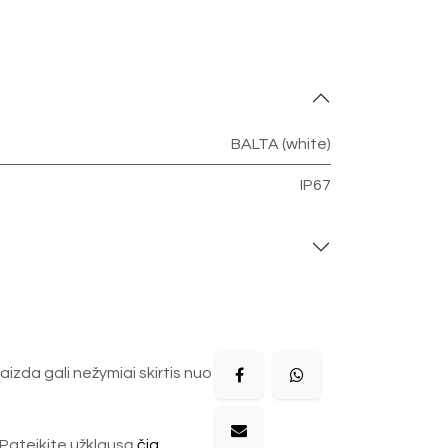
BALTA (white)
IP67
aizda gali nežymiai skirtis nuo
Pateikite užklausą
čia
.