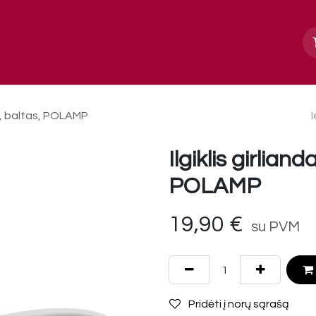
Apie mus
Paslaugos, galerija
Kontakt
0m, baltas, POLAMP
Ilgiklis girlian
POLAMP
19,90
€
su PVM
Pridėti į norų sąrašą