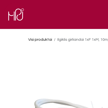
Skip to Content
El. parduotuvė
Pagrindinis
Visi produktai
Ilgiklis girliandai 1xF 1xM, 1