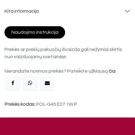
Kita informacija
Naudojimo instrukcija
Prekės ar prekių pakuočių išvaizda gali nežymiai skirtis
nuo vaizduojamų svetainėje.
Nerandate norimos prekės? Pateikite užklausą
čia
.
Prekės kodas:
POL-G45 E27 1W P