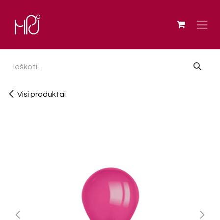
Skip to Content
Visi produktai