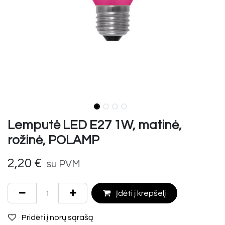
Lemputė LED E27 1W, matinė,
rožinė, POLAMP
2,20
€
su PVM
Įdėti į krepšelį
Pridėti į norų sąrašą