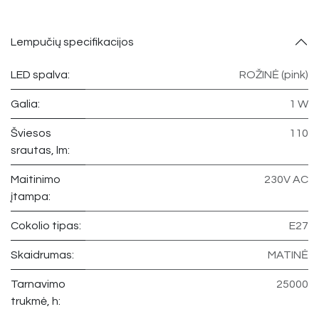
Lempučių specifikacijos
LED spalva:
ROŽINĖ (pink)
Galia:
1 W
Šviesos
110
srautas, lm:
Maitinimo
230V AC
įtampa:
Cokolio tipas:
E27
Skaidrumas:
MATINĖ
Tarnavimo
25000
trukmė, h: