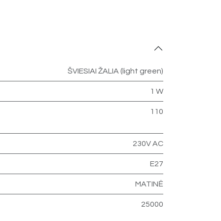
ŠVIESIAI ŽALIA (light green)
1 W
110
230V AC
E27
MATINĖ
25000