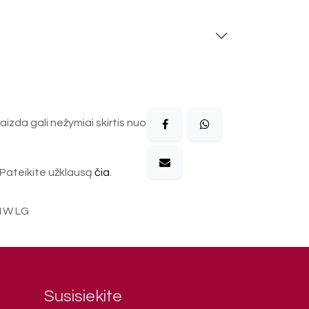
aizda gali nežymiai skirtis nuo
Pateikite užklausą
čia
.
1W LG
Susisiekite