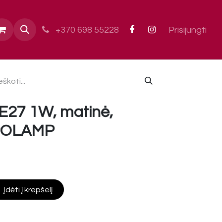
ai
+370 698 55228
Prisijungti
E27 1W, matinė,
, POLAMP
Įdėti į krepšelį