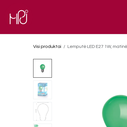
Skip to Content
El. parduotuvė
Pagrindinis
Visi produktai
Lemputė LED E27 1W, matinė,