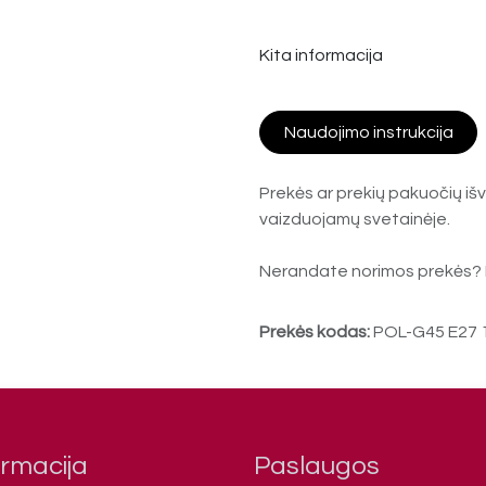
Kita informacija
Naudojimo instrukcija
Prekės ar prekių pakuočių išv
vaizduojamų svetainėje.
Nerandate norimos prekės? 
Prekės kodas:
POL-G45 E27 
ormacija
Paslaugos