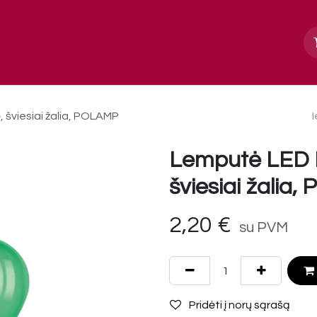
Apie mus
Paslaugos, galerija
Kontakt
 šviesiai žalia, POLAMP
Lemputė LED 
šviesiai žalia
2,20
€
su PVM
Pridėti į norų sąrašą