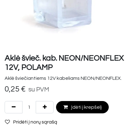
Aklė švieč. kab. NEON/NEONFLEX
12V, POLAMP
Aklė šviečiantiems 12V kabeliams NEON/NEONFLEX.
0,25
€
su PVM
Įdėti į krepšelį
Pridėti į norų sąrašą