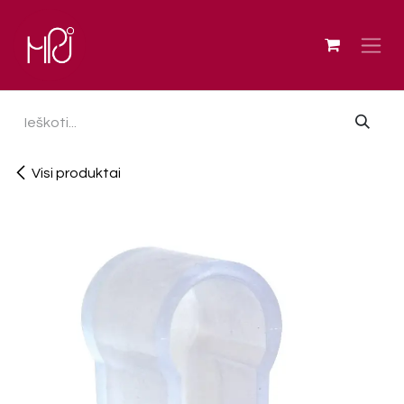
Skip to Content
Visi produktai