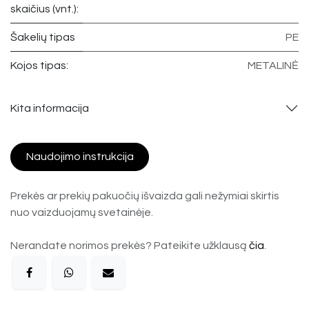
skaičius (vnt.):
Šakelių tipas
PE
Kojos tipas:
METALINĖ
Kita informacija
Naudojimo instrukcija
Prekės ar prekių pakuočių išvaizda gali nežymiai skirtis
nuo vaizduojamų svetainėje.
Nerandate norimos prekės? Pateikite užklausą
čia
.