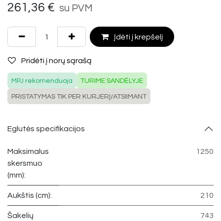
261,36
€
su PVM
Įdėti į krepšelį
Pridėti į norų sąrašą
MPJ rekomenduoja
TURIME SANDĖLYJE
PRISTATYMAS TIK PER KURJERĮ/ATSIIMANT
Eglutės specifikacijos
Maksimalus
1250
skersmuo
(mm):
Aukštis (cm):
210
Šakelių
743