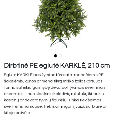
Dirbtinė PE eglutė KARKLĖ, 210 cm
Eglutė KARKLĖ pasižymi natūraliai atrodančiomis PE
šakelėmis, kurios primena tikrą miško žaliaskarę. Jos
forma suteikia galimybę dekoruoti įvairiais šventiniais
akcentais – nuo klasikinių kalėdinių rutuliukų iki jaukių
kaspinų ar dekoratyvinių figūrėlių. Tinka tiek šeimos
šventėms namuose, tiek iškilmingam įvaizdžiui biure ar
kitoje erdvėje.