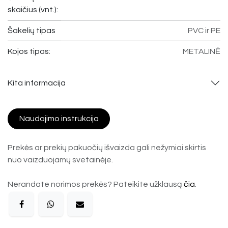
skaičius (vnt.):
Šakelių tipas
PVC ir PE
Kojos tipas:
METALINĖ
Kita informacija
Naudojimo instrukcija
Prekės ar prekių pakuočių išvaizda gali nežymiai skirtis
nuo vaizduojamų svetainėje.
Nerandate norimos prekės? Pateikite užklausą
čia
.