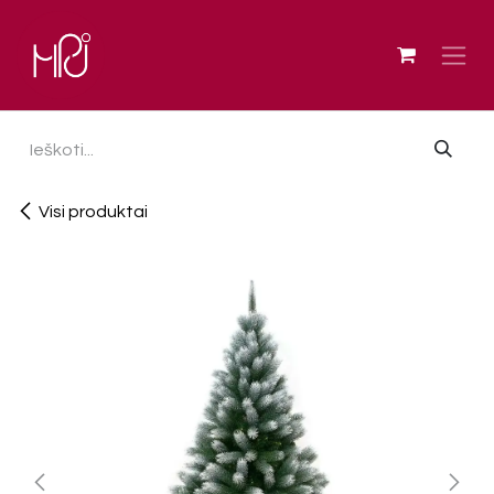
Skip to Content
Visi produktai