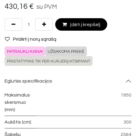
430,16
€
su PVM
Įdėti į krepšelį
Pridėti į norų sąrašą
PATRAUKLI KAINA!
UŽSAKOMA PREKĖ
PRISTATYMAS TIK PER KURJERĮ/ATSIIMANT
Eglutės specifikacijos
Maksimalus
1950
skersmuo
(mm):
Aukštis (cm):
300
Šakelių
2564