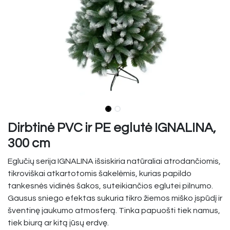
Dirbtinė PVC ir PE eglutė IGNALINA,
300 cm
Eglučių serija IGNALINA išsiskiria natūraliai atrodančiomis,
tikroviškai atkartotomis šakelėmis, kurias papildo
tankesnės vidinės šakos, suteikiančios eglutei pilnumo.
Gausus sniego efektas sukuria tikro žiemos miško įspūdį ir
šventinę jaukumo atmosferą. Tinka papuošti tiek namus,
tiek biurą ar kitą jūsų erdvę.